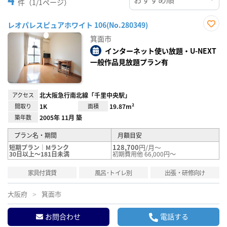
件（1/1ページ）
レオパレスピュアホワイト 106(No.280349)
お気
箕面市
に入
り登
インターネット使い放題・U-NEXT
録
一般作品見放題プラン有
アクセス
北大阪急行南北線「千里中央駅」
間取り
1K
面積
19.87m²
築年数
2005年 11月 築
プラン名・期間
月額目安
128,700
円/月～
短期プラン｜Mランク
30日以上～181日未満
初期費用他 66,000円～
家具付賃貸
風呂･トイレ別
出張・研修向け
大阪府
箕面市
お問合わせ
電話する