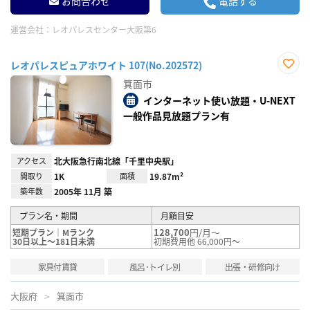
お問合わせ
電話する
運営会社：
レオパレスセンター大阪第6
レオパレスピュアホワイト 107(No.202572)
お気
箕面市
に入
り登
インターネット使い放題・U-NEXT
録
一般作品見放題プラン有
アクセス
北大阪急行南北線「千里中央駅」
間取り
1K
面積
19.87m²
築年数
2005年 11月 築
プラン名・期間
月額目安
128,700
円/月～
短期プラン｜Mランク
30日以上～181日未満
初期費用他 66,000円～
家具付賃貸
風呂･トイレ別
出張・研修向け
大阪府
箕面市