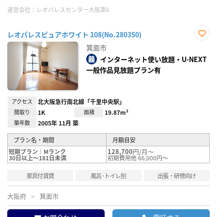
運営会社：
レオパレスセンター大阪第6
レオパレスピュアホワイト 108(No.280350)
お気
箕面市
に入
り登
インターネット使い放題・U-NEXT
録
一般作品見放題プラン有
アクセス
北大阪急行南北線「千里中央駅」
間取り
1K
面積
19.87m²
築年数
2005年 11月 築
プラン名・期間
月額目安
128,700
円/月～
短期プラン｜Mランク
30日以上～181日未満
初期費用他 66,000円～
家具付賃貸
風呂･トイレ別
出張・研修向け
大阪府
箕面市