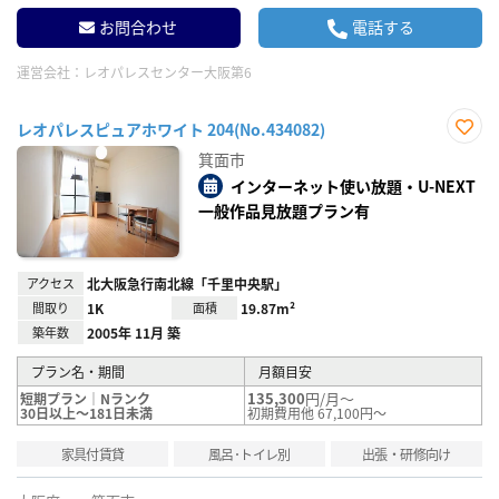
お問合わせ
電話する
運営会社：
レオパレスセンター大阪第6
レオパレスピュアホワイト 204(No.434082)
お気
箕面市
に入
り登
インターネット使い放題・U-NEXT
録
一般作品見放題プラン有
アクセス
北大阪急行南北線「千里中央駅」
間取り
1K
面積
19.87m²
築年数
2005年 11月 築
プラン名・期間
月額目安
135,300
円/月～
短期プラン｜Nランク
30日以上～181日未満
初期費用他 67,100円～
家具付賃貸
風呂･トイレ別
出張・研修向け