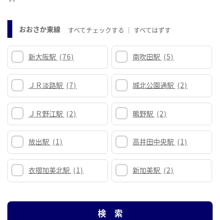
おおさか東線
すべてチェックする
すべてはずす
新大阪駅
(76)
南吹田駅
(5)
ＪＲ淡路駅
(7)
城北公園通駅
(2)
ＪＲ野江駅
(2)
鴫野駅
(2)
放出駅
(1)
高井田中央駅
(1)
衣摺加美北駅
(1)
新加美駅
(2)