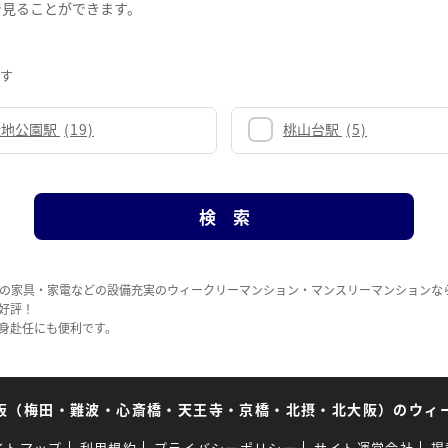
で見ることができます。
ずす
緑地公園駅
(19)
桃山台駅
(5)
の家具・家電などの設備充実のウィークリーマンション・マンスリーマンションな
好評！
身赴任にも便利です。
阪（梅田・難波・心斎橋・天王寺・京橋・北摂・北大阪）のウィ
イトマップ
利用規約
プライバシーポリシー
サイト運営会社
掲