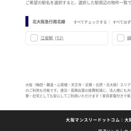
ご希望の駅名を選択すると、選択した駅周辺の物件一覧
北大阪急行南北線
すべてチェックする
すべては
江坂駅
(52)
大阪（梅田・難波・心斎橋・天王寺・京橋・北摂・北大阪）エリア
のご利用も可能です。連泊・長期出張の経費削減に、法人様にも大
寮・社宅としても安心してご利用いただけます！家具家電付きで単
大阪マンスリードットコム
｜
大
関連リンク
サ