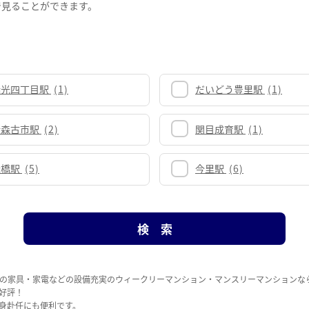
で見ることができます。
瑞光四丁目駅
(1)
だいどう豊里駅
(1)
新森古市駅
(2)
関目成育駅
(1)
緑橋駅
(5)
今里駅
(6)
の家具・家電などの設備充実のウィークリーマンション・マンスリーマンションな
好評！
身赴任にも便利です。