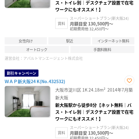
ス・トイレ別｜デスクチェア設置で在宅
ワークにもオススメ！】
スーパーショートプラン(新大阪24)
月額目安 130,500円～
賃料
初期費用他 32,450円～
女性向け
駅近
インターネット無料
オートロック
手数料無料
運営会社：
アパルトマンエージェント株式会社
割引キャンペーン
ＷＡＰ新大阪24 K(No.432532)
お気
大阪市淀川区
1K
24.18m²
2014年7月築
に入
り登
新大阪
録
新大阪駅から徒歩8分【ネット無料｜バ
ス・トイレ別｜デスクチェア設置で在宅
ワークにもオススメ！】
スーパーショートプラン(新大阪24)
月額目安 130,500円～
賃料
初期費用他 32,450円～