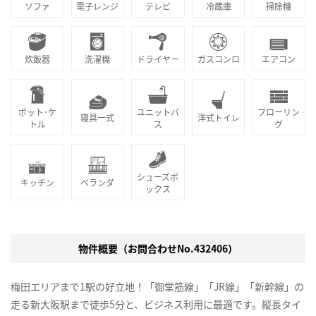
ソファ
電子レンジ
テレビ
冷蔵庫
掃除機
炊飯器
洗濯機
ドライヤー
ガスコンロ
エアコン
ポット･ケ
ユニットバ
フローリン
寝具一式
洋式トイレ
トル
ス
グ
シューズボ
キッチン
ベランダ
ックス
物件概要（お問合わせNo.432406）
梅田エリアまで1駅の好立地！「御堂筋線」「JR線」「新幹線」の
走る新大阪駅まで徒歩5分と、ビジネス利用に最適です。縦長タイ