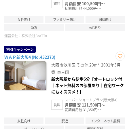
月額目安 100,500円～
賃料
初期費用他 44,000円～
女性向け
ファミリー向け
同棲向け
駅近
wifiあり
運営会社：
株式会社BraTTo
割引キャンペーン
ＷＡＰ新大阪4 (No.432273)
お気
大阪市淀川区
その他
20m²
2001年3月
に入
り登
築
東三国
録
新大阪駅から徒歩6分【オートロック付
｜ネット無料のお部屋あり｜在宅ワーク
にもオススメ！】
スーパーショートプラン(新大阪4)
月額目安 121,500円～
賃料
初期費用他 31,350円～
女性向け
駅近
インターネット無料
オートロック
手数料無料