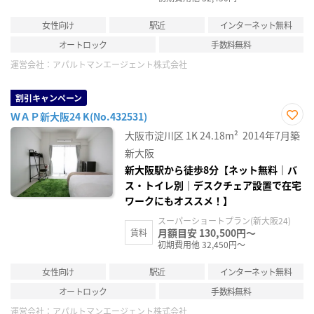
女性向け
駅近
インターネット無料
オートロック
手数料無料
運営会社：
アパルトマンエージェント株式会社
割引キャンペーン
ＷＡＰ新大阪24 K(No.432531)
お気
大阪市淀川区
1K
24.18m²
2014年7月築
に入
り登
新大阪
録
新大阪駅から徒歩8分【ネット無料｜バ
ス・トイレ別｜デスクチェア設置で在宅
ワークにもオススメ！】
スーパーショートプラン(新大阪24)
月額目安 130,500円～
賃料
初期費用他 32,450円～
女性向け
駅近
インターネット無料
オートロック
手数料無料
運営会社：
アパルトマンエージェント株式会社