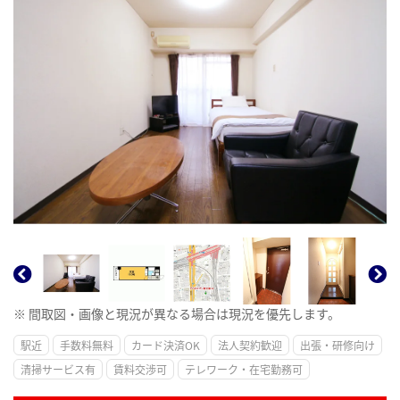
※ 間取図・画像と現況が異なる場合は現況を優先します。
駅近
手数料無料
カード決済OK
法人契約歓迎
出張・研修向け
清掃サービス有
賃料交渉可
テレワーク・在宅勤務可