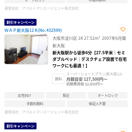
運営会社：
アパルトマンエージェント株式会社
割引キャンペーン
ＷＡＰ新大阪12 K(No.432599)
お気
大阪市淀川区
1K
27.52m²
2007年6月築
に入
り登
新大阪
録
新大阪駅から徒歩6分【27.5平米｜セミ
ダブルベッド｜デスクチェア設置で在宅
ワークにも最適！】
スーパーショートプラン(新大阪12)
月額目安 127,500円～
賃料
初期費用他 32,450円～
女性向け
駅近
オートロック
手数料無料
保証人不要
運営会社：
アパルトマンエージェント株式会社
割引キャンペーン