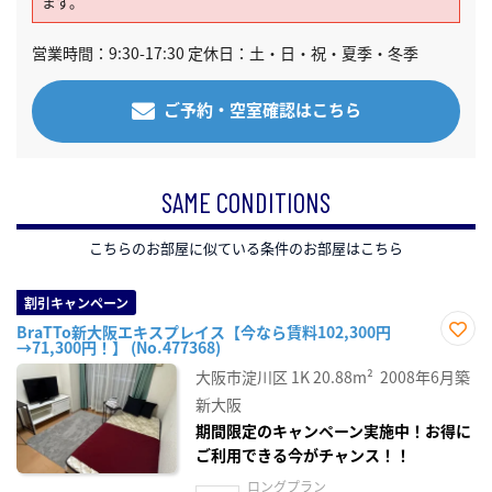
ます。
営業時間：9:30-17:30 定休日：土・日・祝・夏季・冬季
ご予約・空室確認はこちら
SAME CONDITIONS
こちらのお部屋に似ている条件のお部屋はこちら
割引キャンペーン
BraTTo新大阪エキスプレイス【今なら賃料102,300円
→71,300円！】 (No.477368)
お気
に入
大阪市淀川区
1K
20.88m²
2008年6月築
り登
録
新大阪
期間限定のキャンペーン実施中！お得に
ご利用できる今がチャンス！！
ロングプラン