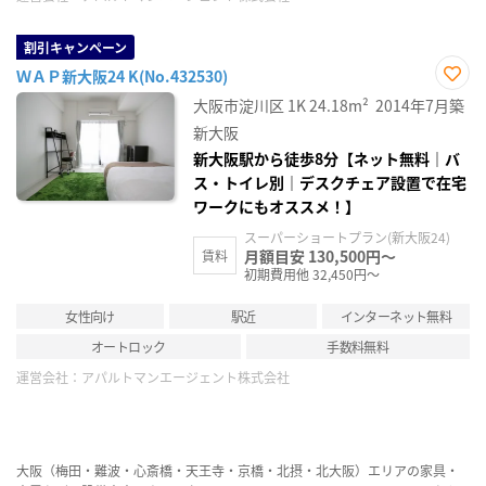
割引キャンペーン
ＷＡＰ新大阪24 K(No.432530)
お気
大阪市淀川区
1K
24.18m²
2014年7月築
に入
り登
新大阪
録
新大阪駅から徒歩8分【ネット無料｜バ
ス・トイレ別｜デスクチェア設置で在宅
ワークにもオススメ！】
スーパーショートプラン(新大阪24)
月額目安 130,500円～
賃料
初期費用他 32,450円～
女性向け
駅近
インターネット無料
オートロック
手数料無料
運営会社：
アパルトマンエージェント株式会社
大阪（梅田・難波・心斎橋・天王寺・京橋・北摂・北大阪）エリアの家具・