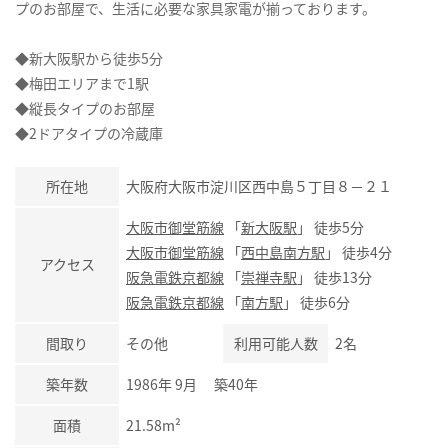
プのお部屋で、生活に必要な家具家電が揃っております。
◆新大阪駅から徒歩5分
◆梅田エリアまで1駅
◆縦長タイプのお部屋
◆2ドアタイプの冷蔵庫
所在地
大阪府大阪市淀川区西中島５丁目８－２１
大阪市御堂筋線
「
新大阪駅
」 徒歩5分
大阪市御堂筋線
「
西中島南方駅
」 徒歩4分
アクセス
阪急電鉄京都線
「
崇禅寺駅
」 徒歩13分
阪急電鉄京都線
「
南方駅
」 徒歩6分
間取り
その他
利用可能人数
2名
築年数
1986年 9月 築40年
面積
21.58m²