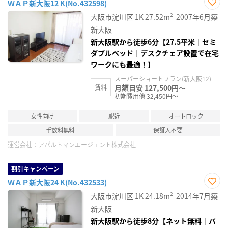
ＷＡＰ新大阪12 K(No.432598)
お気
大阪市淀川区
1K
27.52m²
2007年6月築
に入
り登
新大阪
録
新大阪駅から徒歩6分【27.5平米｜セミ
ダブルベッド｜デスクチェア設置で在宅
ワークにも最適！】
スーパーショートプラン(新大阪12)
月額目安 127,500円～
賃料
初期費用他 32,450円～
女性向け
駅近
オートロック
手数料無料
保証人不要
運営会社：
アパルトマンエージェント株式会社
割引キャンペーン
ＷＡＰ新大阪24 K(No.432533)
お気
大阪市淀川区
1K
24.18m²
2014年7月築
に入
り登
新大阪
録
新大阪駅から徒歩8分【ネット無料｜バ