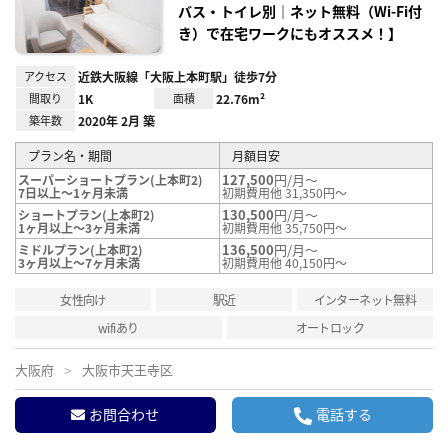
録
バス・トイレ別｜ネット無料（Wi-Fi付
き）で在宅ワークにもオススメ！】
アクセス
近鉄大阪線「大阪上本町駅」徒歩7分
間取り
1K
面積
22.76m²
築年数
2020年 2月 築
プラン名・期間
月額目安
127,500
円/月～
スーパーショートプラン(上本町2)
7日以上～1ヶ月未満
初期費用他 31,350円～
130,500
円/月～
ショートプラン(上本町2)
1ヶ月以上～3ヶ月未満
初期費用他 35,750円～
136,500
円/月～
ミドルプラン(上本町2)
3ヶ月以上～7ヶ月未満
初期費用他 40,150円～
女性向け
駅近
インターネット無料
wifiあり
オートロック
大阪府
大阪市天王寺区
お問合わせ
電話する