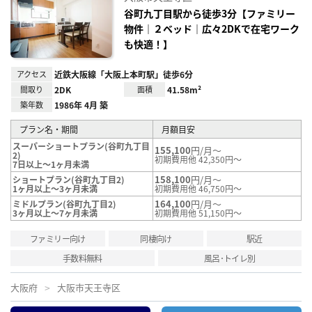
に入
り登
谷町九丁目駅から徒歩3分【ファミリー
録
物件｜２ベッド｜広々2DKで在宅ワーク
も快適！】
アクセス
近鉄大阪線「大阪上本町駅」徒歩6分
間取り
2DK
面積
41.58m²
築年数
1986年 4月 築
プラン名・期間
月額目安
スーパーショートプラン(谷町九丁目
155,100
円/月～
2)
初期費用他 42,350円～
7日以上～1ヶ月未満
158,100
円/月～
ショートプラン(谷町九丁目2)
1ヶ月以上～3ヶ月未満
初期費用他 46,750円～
164,100
円/月～
ミドルプラン(谷町九丁目2)
3ヶ月以上～7ヶ月未満
初期費用他 51,150円～
ファミリー向け
同棲向け
駅近
手数料無料
風呂･トイレ別
大阪府
大阪市天王寺区