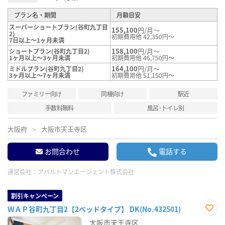
プラン名・期間
月額目安
スーパーショートプラン(谷町九丁目
155,100
円/月～
2)
初期費用他 42,350円～
7日以上～1ヶ月未満
158,100
円/月～
ショートプラン(谷町九丁目2)
1ヶ月以上～3ヶ月未満
初期費用他 46,750円～
164,100
円/月～
ミドルプラン(谷町九丁目2)
3ヶ月以上～7ヶ月未満
初期費用他 51,150円～
ファミリー向け
同棲向け
駅近
手数料無料
風呂･トイレ別
大阪府
大阪市天王寺区
お問合わせ
電話する
運営会社：
アパルトマンエージェント株式会社
割引キャンペーン
ＷＡＰ谷町九丁目2【2ベッドタイプ】 DK(No.432501)
お気
大阪市天王寺区