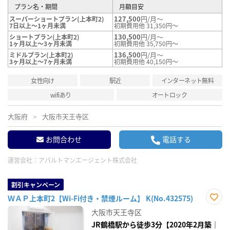
プラン名・期間
月額目安
127,500
円/月～
スーパーショートプラン(上本町2)
7日以上～1ヶ月未満
初期費用他 31,350円～
130,500
円/月～
ショートプラン(上本町2)
1ヶ月以上～3ヶ月未満
初期費用他 35,750円～
136,500
円/月～
ミドルプラン(上本町2)
3ヶ月以上～7ヶ月未満
初期費用他 40,150円～
女性向け
駅近
インターネット無料
wifiあり
オートロック
大阪府
大阪市天王寺区
お問合わせ
電話する
運営会社：
アパルトマンエージェント株式会社
割引キャンペーン
ＷＡＰ上本町2【Wi-Fi付き・禁煙ルーム】 K(No.432575)
お気
大阪市天王寺区
に入
り登
JR鶴橋駅から徒歩3分【2020年2月築｜