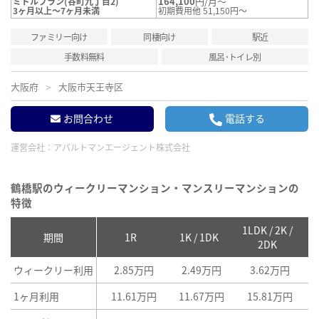
164,100
円/月～
ミドルプラン(谷町九丁目2)
3ヶ月以上～7ヶ月未満
初期費用他 51,150円～
ファミリー向け
同棲向け
駅近
手数料無料
風呂･トイレ別
大阪府
大阪市天王寺区
お問合わせ
電話する
運営会社：
アパルトマンエージェント株式会社
鶴橋駅のウィークリーマンション・マンスリーマンションの
特徴
1LDK / 2K /
2
期間
1R
1K / 1DK
2DK
ウィークリー利用
2.85万円
2.49万円
3.62万円
1ヶ月利用
11.61万円
11.67万円
15.81万円