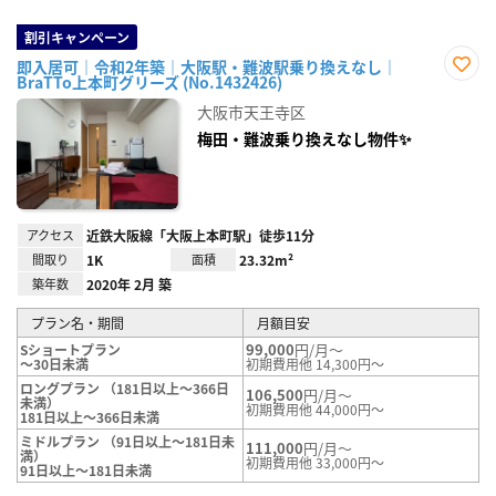
割引キャンペーン
即入居可｜令和2年築｜大阪駅・難波駅乗り換えなし｜
BraTTo上本町グリーズ (No.1432426)
お気
に入
大阪市天王寺区
り登
録
梅田・難波乗り換えなし物件✨
アクセス
近鉄大阪線「大阪上本町駅」徒歩11分
間取り
1K
面積
23.32m²
築年数
2020年 2月 築
プラン名・期間
月額目安
99,000
円/月～
Sショートプラン
～30日未満
初期費用他 14,300円～
ロングプラン （181日以上～366日
106,500
円/月～
未満）
初期費用他 44,000円～
181日以上～366日未満
ミドルプラン （91日以上～181日未
111,000
円/月～
満）
初期費用他 33,000円～
91日以上～181日未満