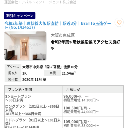
運営会社：
アパルトマンエージェント株式会社
割引キャンペーン
令和2年築｜環状線大阪駅直結｜駅近3分｜BraTTo玉造ゲー
ト (No.1414517)
お気
に入
大阪市東成区
り登
録
令和2年築✨環状線沿線でアクセス良好
✨
アクセス
大阪市中央線「森ノ宮駅」徒歩10分
間取り
1K
面積
21.54m²
築年数
2020年 11月 築
プラン名・期間
月額目安
96,000
円/月～
Sショートプラン
～30日未満
初期費用他 14,300円～
ロングプラン （181日以上～366日
100,500
円/月～
未満）
初期費用他 44,000円～
181日以上～366日未満
ミドルプラン （91日以上～181日未
105,000
円/月～
満）
初期費用他 33,000円～
91日以上～181日未満