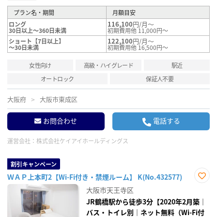
プラン名・期間
月額目安
116,100
円/月～
ロング
30日以上～360日未満
初期費用他 11,000円～
122,100
円/月～
ショート【7日以上】
～30日未満
初期費用他 16,500円～
女性向け
高級・ハイグレード
駅近
オートロック
保証人不要
大阪府
大阪市東成区
お問合わせ
電話する
運営会社：
株式会社ケイアイホールディングス
割引キャンペーン
ＷＡＰ上本町2【Wi-Fi付き・禁煙ルーム】 K(No.432577)
お気
大阪市天王寺区
に入
り登
JR鶴橋駅から徒歩3分【2020年2月築｜
録
バス・トイレ別｜ネット無料（Wi-Fi付