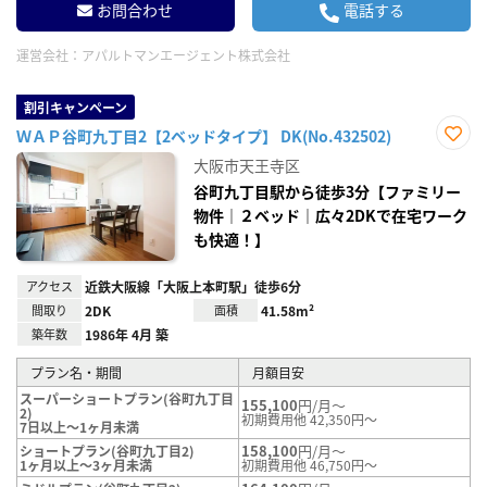
お問合わせ
電話する
運営会社：
アパルトマンエージェント株式会社
割引キャンペーン
ＷＡＰ谷町九丁目2【2ベッドタイプ】 DK(No.432502)
お気
大阪市天王寺区
に入
り登
谷町九丁目駅から徒歩3分【ファミリー
録
物件｜２ベッド｜広々2DKで在宅ワーク
も快適！】
アクセス
近鉄大阪線「大阪上本町駅」徒歩6分
間取り
2DK
面積
41.58m²
築年数
1986年 4月 築
プラン名・期間
月額目安
スーパーショートプラン(谷町九丁目
155,100
円/月～
2)
初期費用他 42,350円～
7日以上～1ヶ月未満
158,100
円/月～
ショートプラン(谷町九丁目2)
1ヶ月以上～3ヶ月未満
初期費用他 46,750円～