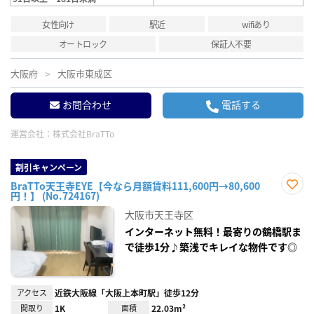
女性向け
駅近
wifiあり
オートロック
保証人不要
大阪府
大阪市東成区
お問合わせ
電話する
運営会社：
株式会社BraTTo
割引キャンペーン
BraTTo天王寺EYE【今なら月額賃料111,600円→80,600
円！】 (No.724167)
お気
に入
大阪市天王寺区
り登
録
インターネット無料！最寄りの鶴橋駅ま
で徒歩1分♪築浅でキレイな物件です◎
アクセス
近鉄大阪線「大阪上本町駅」徒歩12分
間取り
1K
面積
22.03m²