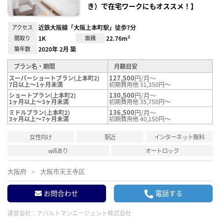
き）で在宅ワークにもオススメ！】
アクセス
近鉄大阪線「大阪上本町駅」徒歩7分
間取り
1K
面積
22.76m²
築年数
2020年 2月 築
プラン名・期間
月額目安
127,500
円/月～
スーパーショートプラン(上本町2)
7日以上～1ヶ月未満
初期費用他 31,350円～
130,500
円/月～
ショートプラン(上本町2)
1ヶ月以上～3ヶ月未満
初期費用他 35,750円～
136,500
円/月～
ミドルプラン(上本町2)
3ヶ月以上～7ヶ月未満
初期費用他 40,150円～
女性向け
駅近
インターネット無料
wifiあり
オートロック
大阪府
大阪市天王寺区
お問合わせ
電話する
運営会社：
アパルトマンエージェント株式会社