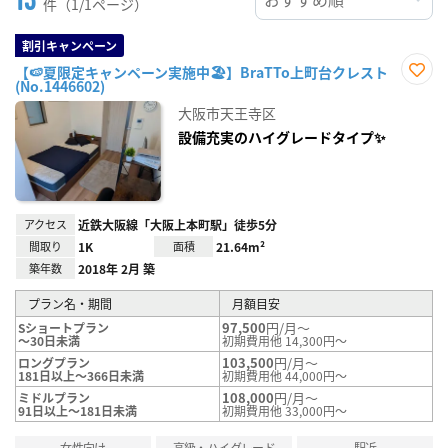
件（1/1ページ）
割引キャンペーン
【🍉夏限定キャンペーン実施中🏖️】BraTTo上町台クレスト
(No.1446602)
お気
に入
大阪市天王寺区
り登
録
設備充実のハイグレードタイプ✨
アクセス
近鉄大阪線「大阪上本町駅」徒歩5分
間取り
1K
面積
21.64m²
築年数
2018年 2月 築
プラン名・期間
月額目安
97,500
円/月～
Sショートプラン
～30日未満
初期費用他 14,300円～
103,500
円/月～
ロングプラン
181日以上～366日未満
初期費用他 44,000円～
108,000
円/月～
ミドルプラン
91日以上～181日未満
初期費用他 33,000円～
女性向け
高級・ハイグレード
駅近