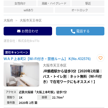
女性向け
高級・ハイグレード
駅近
wifiあり
オートロック
大阪府
大阪市天王寺区
お問合わせ
電話する
運営会社：
株式会社BraTTo
割引キャンペーン
ＷＡＰ上本町2【Wi-Fi付き・禁煙ルーム】 K(No.432576)
お気
大阪市天王寺区
に入
り登
JR鶴橋駅から徒歩3分【2020年2月築｜
録
バス・トイレ別｜ネット無料（Wi-Fi付
き）で在宅ワークにもオススメ！】
アクセス
近鉄大阪線「大阪上本町駅」徒歩7分
間取り
1K
面積
22.76m²
築年数
2020年 2月 築