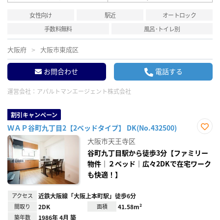
女性向け
駅近
オートロック
手数料無料
風呂･トイレ別
大阪府
大阪市東成区
お問合わせ
電話する
運営会社：
アパルトマンエージェント株式会社
割引キャンペーン
ＷＡＰ谷町九丁目2【2ベッドタイプ】 DK(No.432500)
お気
大阪市天王寺区
に入
り登
谷町九丁目駅から徒歩3分【ファミリー
録
物件｜２ベッド｜広々2DKで在宅ワーク
も快適！】
アクセス
近鉄大阪線「大阪上本町駅」徒歩6分
間取り
2DK
面積
41.58m²
築年数
1986年 4月 築