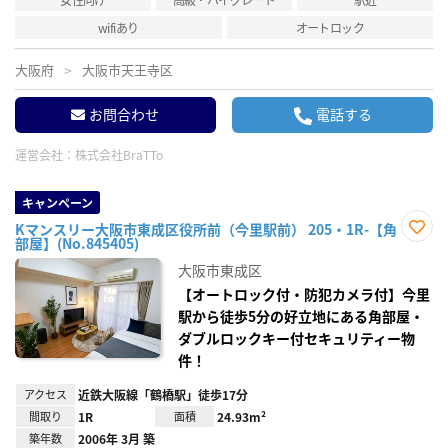
wifiあり
オートロック
大阪府
大阪市天王寺区
お問合わせ
電話する
運営会社：
株式会社BraTTo
キャンペーン
Kマンスリー大阪市東成区役所前（今里駅前） 205・1R-【角
部屋】(No.845405)
お気
に入
大阪市東成区
り登
録
【オートロック付・防犯カメラ付】今里
駅から徒歩5分の好立地にある角部屋・
ダブルロックキー付セキュリティー物
件！
アクセス
近鉄大阪線「鶴橋駅」徒歩17分
間取り
1R
面積
24.93m²
築年数
2006年 3月 築