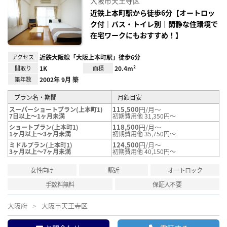
大阪市天王寺区
に入
り登
近鉄上本町駅から徒歩6分【オートロッ
録
ク付｜バス・トイレ別｜閑静な住環境で
在宅ワークにもおすすめ！】
アクセス
近鉄大阪線「大阪上本町駅」徒歩6分
間取り
1K
面積
20.4m²
築年数
2002年 9月 築
プラン名・期間
月額目安
115,500
円/月～
スーパーショートプラン(上本町1)
7日以上～1ヶ月未満
初期費用他 31,350円～
118,500
円/月～
ショートプラン(上本町1)
1ヶ月以上～3ヶ月未満
初期費用他 35,750円～
124,500
円/月～
ミドルプラン(上本町1)
3ヶ月以上～7ヶ月未満
初期費用他 40,150円～
女性向け
駅近
オートロック
手数料無料
保証人不要
大阪府
大阪市天王寺区