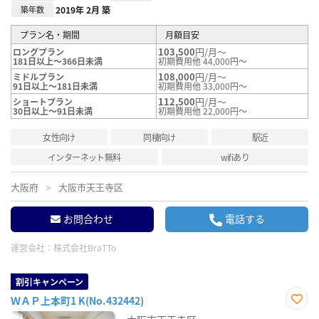
築年数
2019年 2月 築
プラン名・期間
月額目安
103,500
円/月～
ロングプラン
181日以上～366日未満
初期費用他 44,000円～
108,000
円/月～
ミドルプラン
91日以上～181日未満
初期費用他 33,000円～
112,500
円/月～
ショートプラン
30日以上～91日未満
初期費用他 22,000円～
女性向け
同棲向け
駅近
インターネット無料
wifiあり
大阪府
大阪市天王寺区
お問合わせ
電話する
運営会社：
株式会社BraTTo
割引キャンペーン
ＷＡＰ上本町1 K(No.432442)
お気