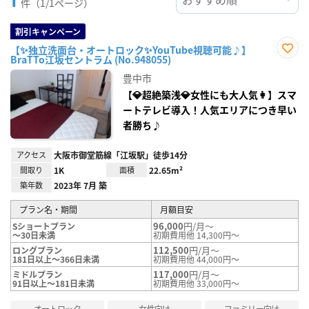
件（1/1ページ）
割引キャンペーン
【✨独立洗面台・オートロック✨YouTube視聴可能♪】
BraTTo江坂セントラム (No.948055)
お気
に入
豊中市
り登
録
【💎超絶築浅💎女性にも大人気👩】スマ
ートテレビ導入！人気エリアにつき早い
者勝ち♪
アクセス
大阪市御堂筋線「江坂駅」徒歩14分
間取り
1K
面積
22.65m²
築年数
2023年 7月 築
プラン名・期間
月額目安
96,000
円/月～
Sショートプラン
～30日未満
初期費用他 14,300円～
112,500
円/月～
ロングプラン
181日以上～366日未満
初期費用他 44,000円～
117,000
円/月～
ミドルプラン
91日以上～181日未満
初期費用他 33,000円～
オートロック
女性向け
ファミリー向け