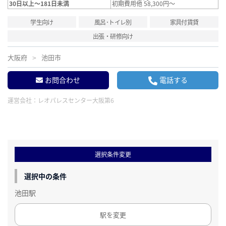
30日以上～181日未満
初期費用他 58,300円～
学生向け
風呂･トイレ別
家具付賃貸
出張・研修向け
大阪府
池田市
お問合わせ
電話する
運営会社：
レオパレスセンター大阪第6
選択条件変更
選択中の条件
池田駅
駅を変更