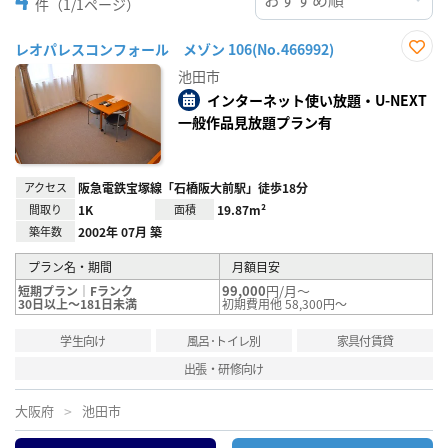
件（1/1ページ）
レオパレスコンフォール メゾン 106(No.466992)
お気
池田市
に入
り登
インターネット使い放題・U-NEXT
録
一般作品見放題プラン有
アクセス
阪急電鉄宝塚線「石橋阪大前駅」徒歩18分
間取り
1K
面積
19.87m²
築年数
2002年 07月 築
プラン名・期間
月額目安
99,000
円/月～
短期プラン｜Fランク
30日以上～181日未満
初期費用他 58,300円～
学生向け
風呂･トイレ別
家具付賃貸
出張・研修向け
大阪府
池田市