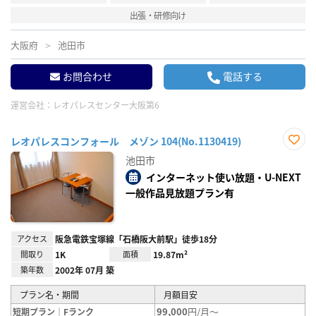
出張・研修向け
大阪府
池田市
お問合わせ
電話する
運営会社：
レオパレスセンター大阪第6
レオパレスコンフォール メゾン 104(No.1130419)
お気
池田市
に入
り登
インターネット使い放題・U-NEXT
録
一般作品見放題プラン有
アクセス
阪急電鉄宝塚線「石橋阪大前駅」徒歩18分
間取り
1K
面積
19.87m²
築年数
2002年 07月 築
プラン名・期間
月額目安
99,000
円/月～
短期プラン｜Fランク