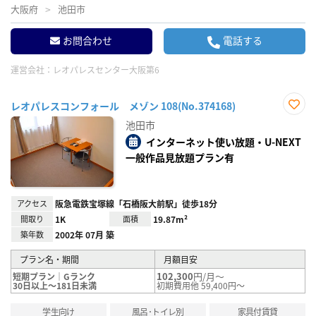
大阪府
池田市
お問合わせ
電話する
運営会社：
レオパレスセンター大阪第6
レオパレスコンフォール メゾン 108(No.374168)
お気
池田市
に入
り登
インターネット使い放題・U-NEXT
録
一般作品見放題プラン有
アクセス
阪急電鉄宝塚線「石橋阪大前駅」徒歩18分
間取り
1K
面積
19.87m²
築年数
2002年 07月 築
プラン名・期間
月額目安
102,300
円/月～
短期プラン｜Gランク
30日以上～181日未満
初期費用他 59,400円～
学生向け
風呂･トイレ別
家具付賃貸