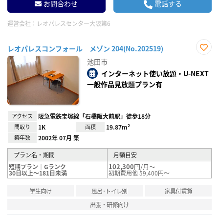
お問合わせ
電話する
運営会社：
レオパレスセンター大阪第6
レオパレスコンフォール メゾン 204(No.202519)
お気
池田市
に入
り登
インターネット使い放題・U-NEXT
録
一般作品見放題プラン有
アクセス
阪急電鉄宝塚線「石橋阪大前駅」徒歩18分
間取り
1K
面積
19.87m²
築年数
2002年 07月 築
プラン名・期間
月額目安
102,300
円/月～
短期プラン｜Gランク
30日以上～181日未満
初期費用他 59,400円～
学生向け
風呂･トイレ別
家具付賃貸
出張・研修向け