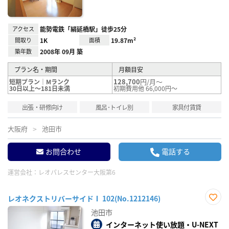
アクセス
能勢電鉄「絹延橋駅」徒歩25分
間取り
1K
面積
19.87m²
築年数
2008年 09月 築
プラン名・期間
月額目安
128,700
円/月～
短期プラン｜Mランク
30日以上～181日未満
初期費用他 66,000円～
出張・研修向け
風呂･トイレ別
家具付賃貸
大阪府
池田市
お問合わせ
電話する
運営会社：
レオパレスセンター大阪第6
レオネクストリバーサイドⅠ 102(No.1212146)
お気
池田市
に入
り登
インターネット使い放題・U-NEXT