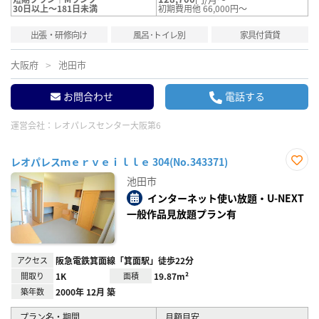
30日以上～181日未満
初期費用他 66,000円～
出張・研修向け
風呂･トイレ別
家具付賃貸
大阪府
池田市
お問合わせ
電話する
運営会社：
レオパレスセンター大阪第6
レオパレスｍｅｒｖｅｉｌｌｅ 304(No.343371)
お気
池田市
に入
り登
インターネット使い放題・U-NEXT
録
一般作品見放題プラン有
アクセス
阪急電鉄箕面線「箕面駅」徒歩22分
間取り
1K
面積
19.87m²
築年数
2000年 12月 築
プラン名・期間
月額目安