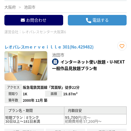
大阪府
池田市
お問合わせ
電話する
運営会社：
レオパレスセンター大阪第6
レオパレスｍｅｒｖｅｉｌｌｅ 301(No.429482)
お気
池田市
に入
り登
インターネット使い放題・U-NEXT
録
一般作品見放題プラン有
アクセス
阪急電鉄箕面線「箕面駅」徒歩22分
間取り
1K
面積
19.87m²
築年数
2000年 12月 築
プラン名・期間
月額目安
95,700
円/月～
短期プラン｜Eランク
30日以上～181日未満
初期費用他 57,200円～