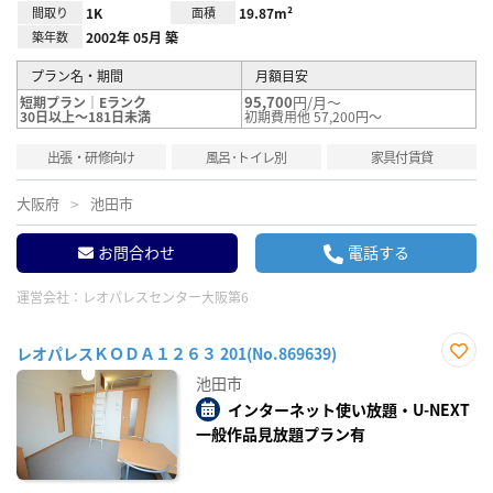
間取り
1K
面積
19.87m²
築年数
2002年 05月 築
プラン名・期間
月額目安
95,700
円/月～
短期プラン｜Eランク
30日以上～181日未満
初期費用他 57,200円～
出張・研修向け
風呂･トイレ別
家具付賃貸
大阪府
池田市
お問合わせ
電話する
運営会社：
レオパレスセンター大阪第6
レオパレスＫＯＤＡ１２６３ 201(No.869639)
お気
池田市
に入
り登
インターネット使い放題・U-NEXT
録
一般作品見放題プラン有