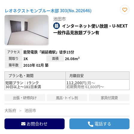
レオネクストモンブルー木部 303(No.202646)
お気
池田市
に入
り登
インターネット使い放題・U-NEXT
録
一般作品見放題プラン有
アクセス
能勢電鉄「絹延橋駅」徒歩15分
間取り
1K
面積
26.08m²
築年数
2010年 02月 築
プラン名・期間
月額目安
112,200
円/月～
短期プラン｜Iランク
30日以上～181日未満
初期費用他 61,600円～
出張・研修向け
風呂･トイレ別
家具付賃貸
大阪府
池田市
お問合わせ
電話する