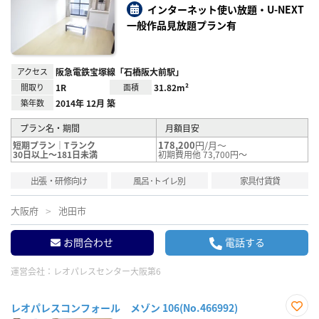
り登
インターネット使い放題・U-NEXT
録
一般作品見放題プラン有
アクセス
阪急電鉄宝塚線「石橋阪大前駅」
間取り
1R
面積
31.82m²
築年数
2014年 12月 築
プラン名・期間
月額目安
178,200
円/月～
短期プラン｜Tランク
30日以上～181日未満
初期費用他 73,700円～
出張・研修向け
風呂･トイレ別
家具付賃貸
大阪府
池田市
お問合わせ
電話する
運営会社：
レオパレスセンター大阪第6
レオパレスコンフォール メゾン 106(No.466992)