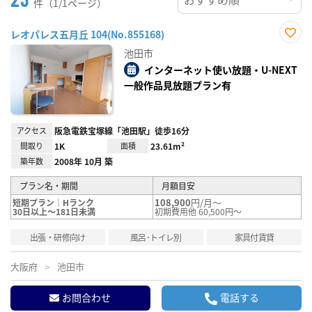
件（1/1ページ）
レオパレス五月丘 104(No.855168)
お気
池田市
に入
り登
インターネット使い放題・U-NEXT
録
一般作品見放題プラン有
アクセス
阪急電鉄宝塚線「池田駅」徒歩16分
間取り
1K
面積
23.61m²
築年数
2008年 10月 築
プラン名・期間
月額目安
108,900
円/月～
短期プラン｜Hランク
30日以上～181日未満
初期費用他 60,500円～
出張・研修向け
風呂･トイレ別
家具付賃貸
大阪府
池田市
お問合わせ
電話する