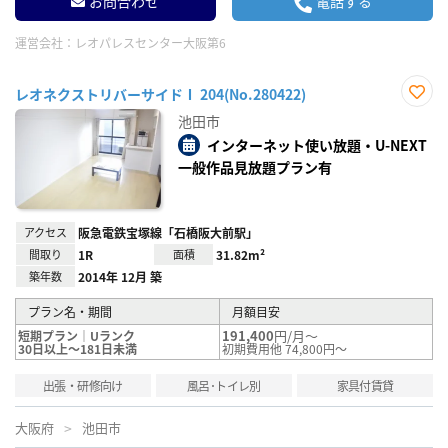
お問合わせ
電話する
運営会社：
レオパレスセンター大阪第6
レオネクストリバーサイドⅠ 204(No.280422)
お気
池田市
に入
り登
インターネット使い放題・U-NEXT
録
一般作品見放題プラン有
アクセス
阪急電鉄宝塚線「石橋阪大前駅」
間取り
1R
面積
31.82m²
築年数
2014年 12月 築
プラン名・期間
月額目安
191,400
円/月～
短期プラン｜Uランク
30日以上～181日未満
初期費用他 74,800円～
出張・研修向け
風呂･トイレ別
家具付賃貸
大阪府
池田市