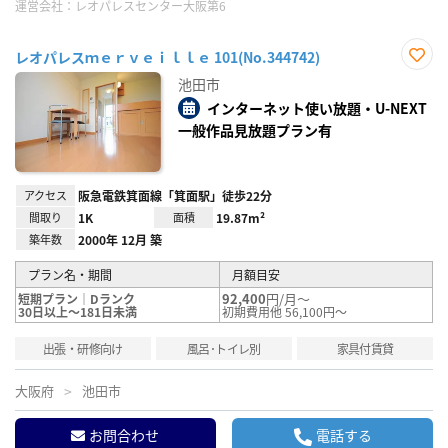
運営会社：
レオパレスセンター大阪第6
レオパレスｍｅｒｖｅｉｌｌｅ 101(No.344742)
お気
池田市
に入
り登
インターネット使い放題・U-NEXT
録
一般作品見放題プラン有
アクセス
阪急電鉄箕面線「箕面駅」徒歩22分
間取り
1K
面積
19.87m²
築年数
2000年 12月 築
プラン名・期間
月額目安
92,400
円/月～
短期プラン｜Dランク
30日以上～181日未満
初期費用他 56,100円～
出張・研修向け
風呂･トイレ別
家具付賃貸
大阪府
池田市
お問合わせ
電話する