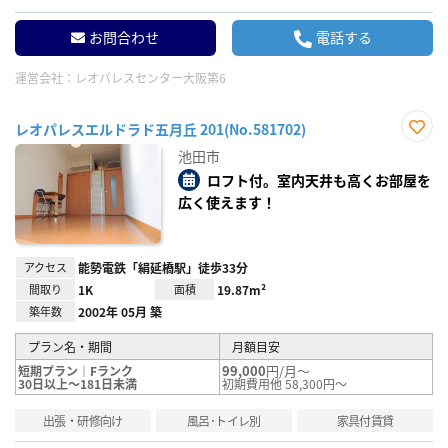
お問合わせ
電話する
運営会社：
レオパレスセンター大阪第6
レオパレスエルドラド五月丘 201(No.581702)
お気
池田市
に入
り登
ロフト付。室内天井も高くお部屋を
録
広く使えます！
アクセス
能勢電鉄「絹延橋駅」徒歩33分
間取り
1K
面積
19.87m²
築年数
2002年 05月 築
プラン名・期間
月額目安
99,000
円/月～
短期プラン｜Fランク
30日以上～181日未満
初期費用他 58,300円～
出張・研修向け
風呂･トイレ別
家具付賃貸