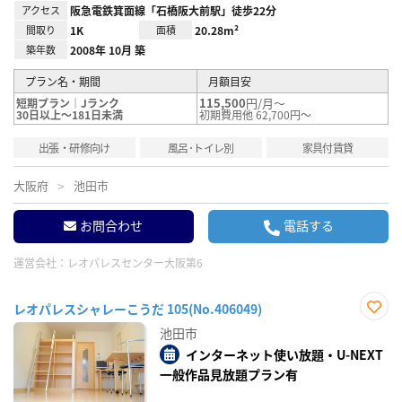
アクセス
阪急電鉄箕面線「石橋阪大前駅」徒歩22分
間取り
1K
面積
20.28m²
築年数
2008年 10月 築
プラン名・期間
月額目安
115,500
円/月～
短期プラン｜Jランク
30日以上～181日未満
初期費用他 62,700円～
出張・研修向け
風呂･トイレ別
家具付賃貸
大阪府
池田市
お問合わせ
電話する
運営会社：
レオパレスセンター大阪第6
レオパレスシャレーこうだ 105(No.406049)
お気
池田市
に入
り登
インターネット使い放題・U-NEXT
録
一般作品見放題プラン有