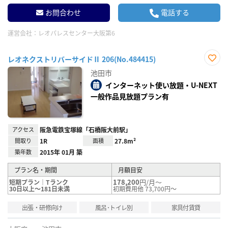
お問合わせ
電話する
運営会社：
レオパレスセンター大阪第6
レオネクストリバーサイドⅡ 206(No.484415)
お気
池田市
に入
り登
インターネット使い放題・U-NEXT
録
一般作品見放題プラン有
アクセス
阪急電鉄宝塚線「石橋阪大前駅」
間取り
1R
面積
27.8m²
築年数
2015年 01月 築
プラン名・期間
月額目安
178,200
円/月～
短期プラン｜Tランク
30日以上～181日未満
初期費用他 73,700円～
出張・研修向け
風呂･トイレ別
家具付賃貸