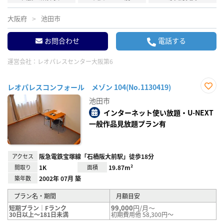
大阪府
池田市
お問合わせ
電話する
運営会社：
レオパレスセンター大阪第6
レオパレスコンフォール メゾン 104(No.1130419)
お気
池田市
に入
り登
インターネット使い放題・U-NEXT
録
一般作品見放題プラン有
アクセス
阪急電鉄宝塚線「石橋阪大前駅」徒歩18分
間取り
1K
面積
19.87m²
築年数
2002年 07月 築
プラン名・期間
月額目安
99,000
円/月～
短期プラン｜Fランク
30日以上～181日未満
初期費用他 58,300円～