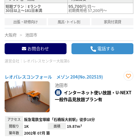
95,700
円/月～
短期プラン｜Eランク
30日以上～181日未満
初期費用他 57,200円～
出張・研修向け
風呂･トイレ別
家具付賃貸
大阪府
池田市
お問合わせ
電話する
運営会社：
レオパレスセンター大阪第6
レオパレスコンフォール メゾン 204(No.202519)
お気
池田市
に入
り登
インターネット使い放題・U-NEXT
録
一般作品見放題プラン有
アクセス
阪急電鉄宝塚線「石橋阪大前駅」徒歩18分
間取り
1K
面積
19.87m²
築年数
2002年 07月 築