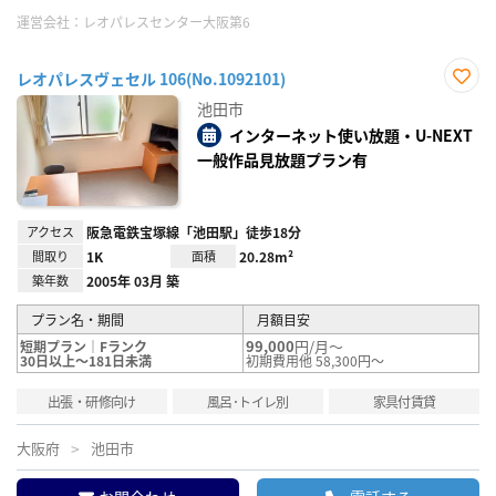
運営会社：
レオパレスセンター大阪第6
レオパレスヴェセル 106(No.1092101)
お気
池田市
に入
り登
インターネット使い放題・U-NEXT
録
一般作品見放題プラン有
アクセス
阪急電鉄宝塚線「池田駅」徒歩18分
間取り
1K
面積
20.28m²
築年数
2005年 03月 築
プラン名・期間
月額目安
99,000
円/月～
短期プラン｜Fランク
30日以上～181日未満
初期費用他 58,300円～
出張・研修向け
風呂･トイレ別
家具付賃貸
大阪府
池田市