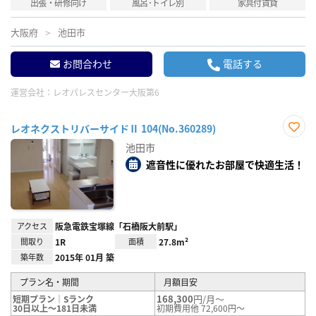
出張・研修向け
風呂･トイレ別
家具付賃貸
大阪府
池田市
お問合わせ
電話する
運営会社：
レオパレスセンター大阪第6
レオネクストリバーサイドⅡ 104(No.360289)
お気
池田市
に入
り登
遮音性に優れたお部屋で快適生活！
録
アクセス
阪急電鉄宝塚線「石橋阪大前駅」
間取り
1R
面積
27.8m²
築年数
2015年 01月 築
プラン名・期間
月額目安
168,300
円/月～
短期プラン｜Sランク
30日以上～181日未満
初期費用他 72,600円～