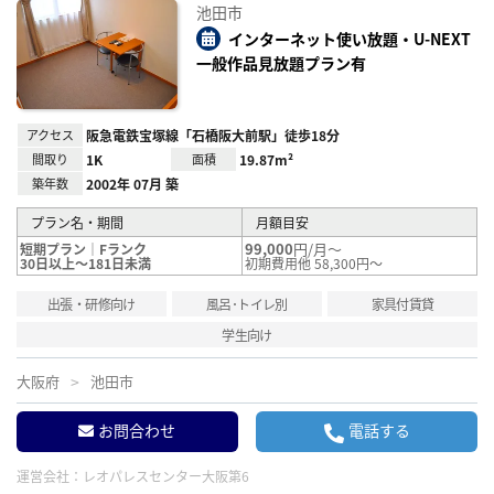
お気
池田市
に入
り登
インターネット使い放題・U-NEXT
録
一般作品見放題プラン有
アクセス
阪急電鉄宝塚線「石橋阪大前駅」徒歩18分
間取り
1K
面積
19.87m²
築年数
2002年 07月 築
プラン名・期間
月額目安
99,000
円/月～
短期プラン｜Fランク
30日以上～181日未満
初期費用他 58,300円～
出張・研修向け
風呂･トイレ別
家具付賃貸
学生向け
大阪府
池田市
お問合わせ
電話する
運営会社：
レオパレスセンター大阪第6