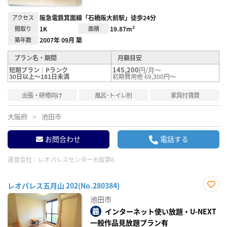
アクセス
阪急電鉄箕面線「石橋阪大前駅」徒歩24分
間取り
1K
面積
19.87m²
築年数
2007年 09月 築
プラン名・期間
月額目安
145,200
円/月～
短期プラン｜Pランク
30日以上～181日未満
初期費用他 69,300円～
出張・研修向け
風呂･トイレ別
家具付賃貸
大阪府
池田市
お問合わせ
電話する
運営会社：
レオパレスセンター大阪第6
レオパレス五月山 202(No.280384)
お気
池田市
に入
り登
インターネット使い放題・U-NEXT
録
一般作品見放題プラン有