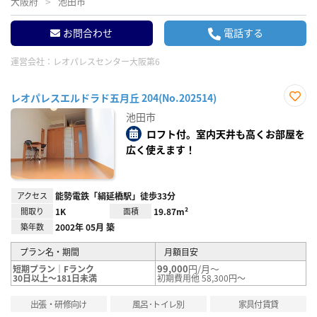
大阪府
池田市
お問合わせ
電話する
運営会社：
レオパレスセンター大阪第6
レオパレスエルドラド五月丘 204(No.202514)
お気
池田市
に入
り登
ロフト付。室内天井も高くお部屋を
録
広く使えます！
アクセス
能勢電鉄「絹延橋駅」徒歩33分
間取り
1K
面積
19.87m²
築年数
2002年 05月 築
プラン名・期間
月額目安
99,000
円/月～
短期プラン｜Fランク
30日以上～181日未満
初期費用他 58,300円～
出張・研修向け
風呂･トイレ別
家具付賃貸