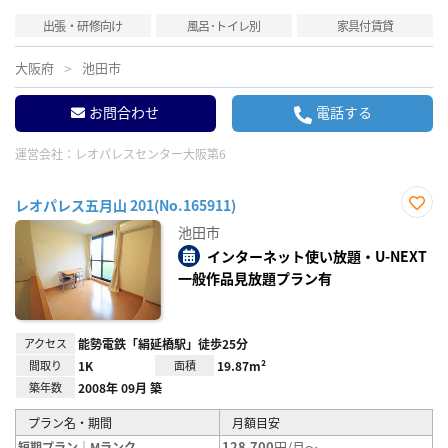
出張・研修向け
風呂･トイレ別
家具付賃貸
大阪府
池田市
お問合わせ
電話する
運営会社：
レオパレスセンター大阪第6
レオパレス五月山 201(No.165911)
お気
池田市
に入
り登
インターネット使い放題・U-NEXT
録
一般作品見放題プラン有
アクセス
能勢電鉄「絹延橋駅」徒歩25分
間取り
1K
面積
19.87m²
築年数
2008年 09月 築
プラン名・期間
月額目安
128,700
円/月～
短期プラン｜Mランク