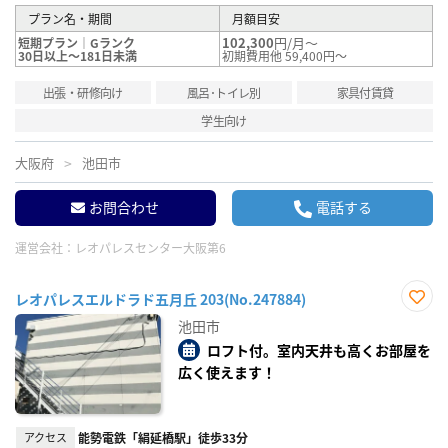
プラン名・期間
月額目安
102,300
円/月～
短期プラン｜Gランク
30日以上～181日未満
初期費用他 59,400円～
出張・研修向け
風呂･トイレ別
家具付賃貸
学生向け
大阪府
池田市
お問合わせ
電話する
運営会社：
レオパレスセンター大阪第6
レオパレスエルドラド五月丘 203(No.247884)
お気
池田市
に入
り登
ロフト付。室内天井も高くお部屋を
録
広く使えます！
アクセス
能勢電鉄「絹延橋駅」徒歩33分