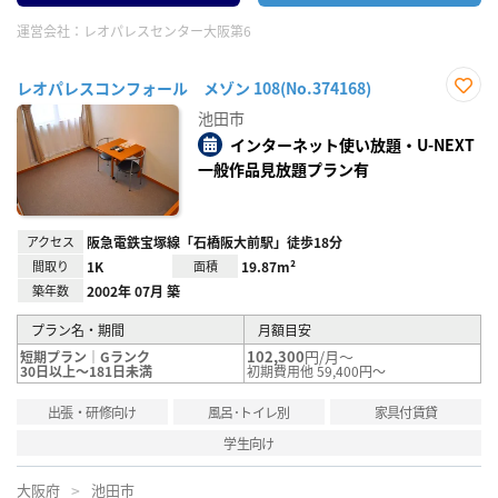
運営会社：
レオパレスセンター大阪第6
レオパレスコンフォール メゾン 108(No.374168)
お気
池田市
に入
り登
インターネット使い放題・U-NEXT
録
一般作品見放題プラン有
アクセス
阪急電鉄宝塚線「石橋阪大前駅」徒歩18分
間取り
1K
面積
19.87m²
築年数
2002年 07月 築
プラン名・期間
月額目安
102,300
円/月～
短期プラン｜Gランク
30日以上～181日未満
初期費用他 59,400円～
出張・研修向け
風呂･トイレ別
家具付賃貸
学生向け
大阪府
池田市