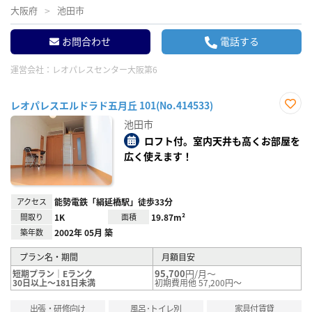
大阪府
池田市
お問合わせ
電話する
運営会社：
レオパレスセンター大阪第6
レオパレスエルドラド五月丘 101(No.414533)
お気
池田市
に入
り登
ロフト付。室内天井も高くお部屋を
録
広く使えます！
アクセス
能勢電鉄「絹延橋駅」徒歩33分
間取り
1K
面積
19.87m²
築年数
2002年 05月 築
プラン名・期間
月額目安
95,700
円/月～
短期プラン｜Eランク
30日以上～181日未満
初期費用他 57,200円～
出張・研修向け
風呂･トイレ別
家具付賃貸