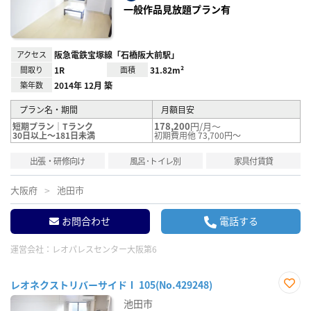
録
一般作品見放題プラン有
アクセス
阪急電鉄宝塚線「石橋阪大前駅」
間取り
1R
面積
31.82m²
築年数
2014年 12月 築
プラン名・期間
月額目安
178,200
円/月～
短期プラン｜Tランク
30日以上～181日未満
初期費用他 73,700円～
出張・研修向け
風呂･トイレ別
家具付賃貸
大阪府
池田市
お問合わせ
電話する
運営会社：
レオパレスセンター大阪第6
レオネクストリバーサイドⅠ 105(No.429248)
お気
池田市
に入