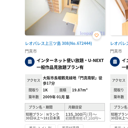
お気
レオパレス上三ツ島 308(No.672444)
レオパレス門
に入
り登
門真市
門真市
録
インターネット使い放題・U-NEXT
イ
一般作品見放題プラン有
一
大阪市長堀鶴見緑地「門真南駅」徒
アクセス
アクセス
歩17分
1K
19.87m²
間取り
面積
間取り
2009年 01月 築
築年数
築年数
プラン名・期間
月額目安
プラン名
135,300
円/月～
短期プラン｜Nランク
短期プラン
30日以上～181日未満
30日以上～
初期費用他 67,100円～
風呂･トイレ別
家具付賃貸
風呂･ト