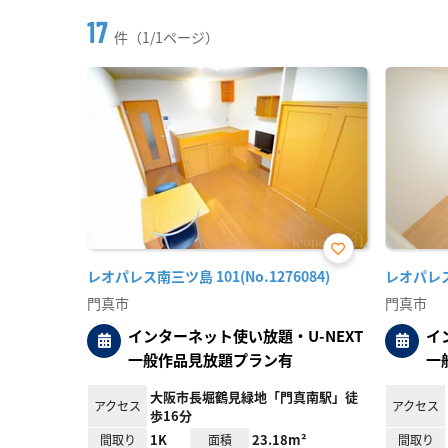
17
件（1/1ページ）
お気
レオパレス南三ツ島 101(No.1276084)
レオパレス上
に入
り登
門真市
門真市
録
インターネット使い放題・U-NEXT
イ
一般作品見放題プラン有
一
大阪市長堀鶴見緑地「門真南駅」徒
アクセス
アクセス
歩16分
1K
23.18m²
間取り
面積
間取り