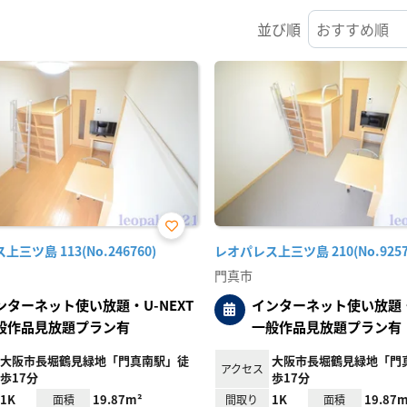
並び順
お気
三ツ島 113(No.246760)
レオパレス上三ツ島 210(No.9257
に入
り登
門真市
録
ンターネット使い放題・U-NEXT
インターネット使い放題・U
般作品見放題プラン有
一般作品見放題プラン有
大阪市長堀鶴見緑地「門真南駅」徒
大阪市長堀鶴見緑地「門
アクセス
歩17分
歩17分
1K
19.87m²
1K
19.87m
面積
間取り
面積