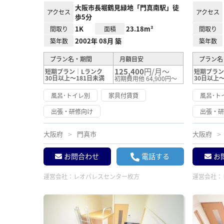
大阪市長堀鶴見緑地「門真南駅」徒
アクセス
アクセス
歩5分
1K
23.18m²
間取り
面積
間取り
2002年 08月 築
築年数
築年数
プラン名・期間
月額目安
プラン名
125,400
円/月～
短期プラン｜Lランク
短期プラン
30日以上～181日未満
30日以上～
初期費用他 64,900円～
風呂･トイレ別
家具付賃貸
風呂･ト
出張・研修向け
出張・
大阪府
門真市
大阪府
お問合わせ
電話する
お
運営会社：
レオパレスセンター枚方
運営会社：