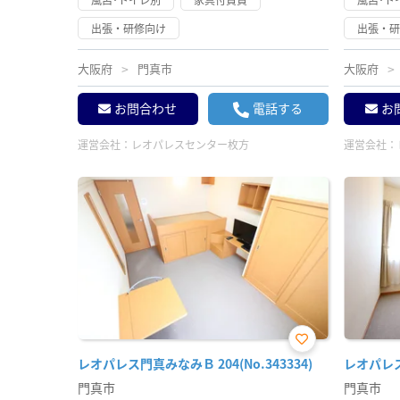
出張・研修向け
出張・
大阪府
門真市
大阪府
お問合わせ
電話する
お
運営会社：
レオパレスセンター枚方
運営会社：
お気
レオパレス門真みなみＢ 204(No.343334)
レオパレス千
に入
り登
門真市
門真市
録