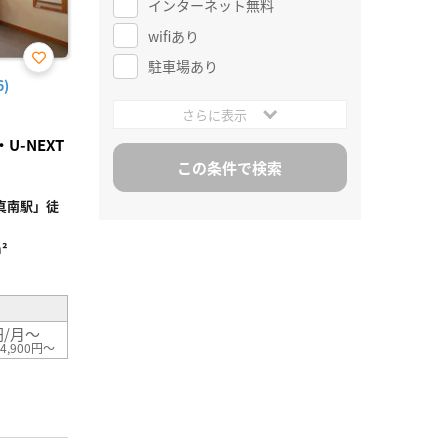
インターネット無料
wifiあり
駐車場あり
お気
)
に入
り登
さらに表示
録
-NEXT
真南駅」徒
²
円/月～
4,900円～