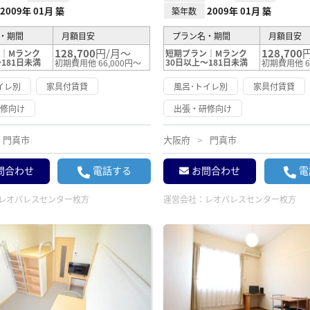
2009年 01月 築
2009年 01月 築
築年数
・期間
月額目安
プラン名・期間
月額目安
128,700
円/月～
128,700
｜Mランク
短期プラン｜Mランク
181日未満
30日以上～181日未満
初期費用他 66,000円～
初期費用他 6
イレ別
家具付賃貸
風呂･トイレ別
家具付賃貸
研修向け
出張・研修向け
門真市
大阪府
門真市
問合わせ
電話する
お問合わせ
電
レオパレスセンター枚方
運営会社：
レオパレスセンター枚方