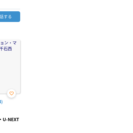
話する
お気
)
に入
り登
録
-NEXT