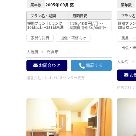
2005年 09月 築
築年数
築年数
プラン名・期間
月額目安
プラン名
125,400
円/月～
短期プラン｜Lランク
短期プラン
30日以上～181日未満
30日以上～
初期費用他 64,900円～
家具付賃貸
出張・研修向け
風呂･ト
出張・
大阪府
門真市
大阪府
お問合わせ
電話する
お
運営会社：
レオパレスセンター枚方
運営会社：