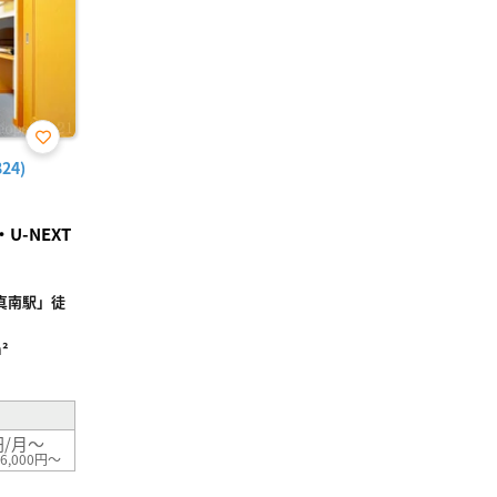
お気
24)
に入
り登
録
-NEXT
真南駅」徒
²
円/月～
6,000円～