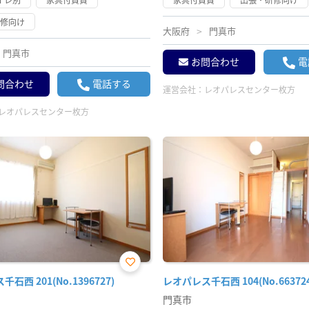
研修向け
大阪府
門真市
門真市
お問合わせ
電
問合わせ
電話する
運営会社：
レオパレスセンター枚方
レオパレスセンター枚方
お気
石西 201(No.1396727)
レオパレス千石西 104(No.663724
に入
り登
門真市
録