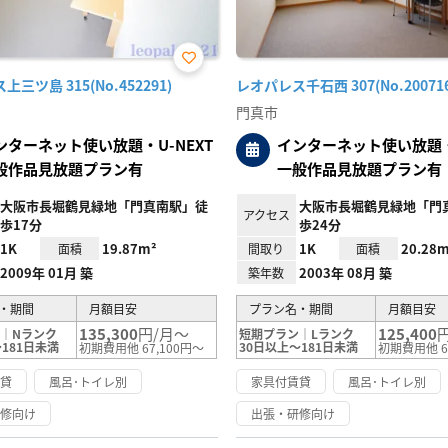
お気
三ツ島 315(No.452291)
レオパレス千石西 307(No.200716
に入
り登
門真市
録
ンターネット使い放題・U-NEXT
インターネット使い放題・U
般作品見放題プラン有
一般作品見放題プラン有
大阪市長堀鶴見緑地「門真南駅」徒
大阪市長堀鶴見緑地「門
アクセス
歩17分
歩24分
1K
19.87m²
1K
20.28m
面積
間取り
面積
2009年 01月 築
2003年 08月 築
築年数
・期間
月額目安
プラン名・期間
月額目安
135,300
円/月～
125,400
｜Nランク
短期プラン｜Lランク
181日未満
30日以上～181日未満
初期費用他 67,100円～
初期費用他 6
賃貸
風呂･トイレ別
家具付賃貸
風呂･トイレ別
研修向け
出張・研修向け