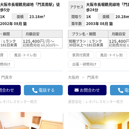
大阪市長堀鶴見緑地「門真南駅」徒
大阪市長堀鶴見緑地「門
アクセス
歩5分
歩24分
1K
23.18m²
1K
20.28m
面積
間取り
面積
2002年 08月 築
2003年 08月 築
築年数
・期間
月額目安
プラン名・期間
月額目安
125,400
円/月～
125,400
｜Lランク
短期プラン｜Lランク
181日未満
30日以上～181日未満
初期費用他 64,900円～
初期費用他 6
賃貸
風呂･トイレ別
家具付賃貸
風呂･トイレ別
研修向け
出張・研修向け
門真市
大阪府
門真市
問合わせ
電話する
お問合わせ
電
レオパレスセンター枚方
運営会社：
レオパレスセンター枚方