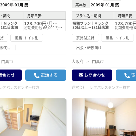
2009年 01月 築
2009年 01月 築
築年数
・期間
月額目安
プラン名・期間
月額目安
128,700
円/月～
128,700
｜Mランク
短期プラン｜Mランク
181日未満
30日以上～181日未満
初期費用他 66,000円～
初期費用他 6
賃貸
風呂･トイレ別
家具付賃貸
風呂･トイレ別
研修向け
出張・研修向け
門真市
大阪府
門真市
問合わせ
電話する
お問合わせ
電
レオパレスセンター枚方
運営会社：
レオパレスセンター枚方