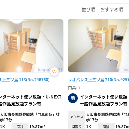
並び順
お気
三ツ島 113(No.246760)
レオパレス上三ツ島 210(No.9257
に入
り登
門真市
録
ンターネット使い放題・U-NEXT
インターネット使い放題・U
般作品見放題プラン有
一般作品見放題プラン有
大阪市長堀鶴見緑地「門真南駅」徒
大阪市長堀鶴見緑地「門
アクセス
歩17分
歩17分
1K
19.87m²
1K
19.87m
面積
間取り
面積