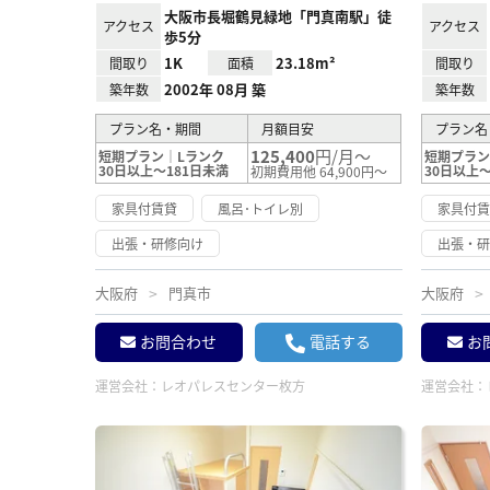
大阪市長堀鶴見緑地「門真南駅」徒
アクセス
アクセス
歩5分
1K
23.18m²
間取り
面積
間取り
2002年 08月 築
築年数
築年数
プラン名・期間
月額目安
プラン名
125,400
円/月～
短期プラン｜Lランク
短期プラン
30日以上～181日未満
30日以上～
初期費用他 64,900円～
家具付賃貸
風呂･トイレ別
家具付
出張・研修向け
出張・
大阪府
門真市
大阪府
お問合わせ
電話する
お
運営会社：
レオパレスセンター枚方
運営会社：