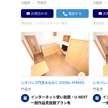
大阪府
門真市
大阪府
お問合わせ
電話する
お
運営会社：
レオパレスセンター枚方
運営会社：
お気
レオパレス門真みなみＣ 102(No.434810)
レオパレス門
に入
り登
門真市
門真市
録
インターネット使い放題・U-NEXT
イ
一般作品見放題プラン有
一