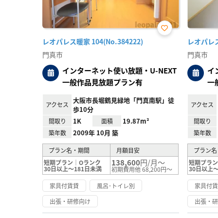
お気
レオパレス暖家 104(No.384222)
レオパレス上
に入
り登
門真市
門真市
録
インターネット使い放題・U-NEXT
イ
一般作品見放題プラン有
一
大阪市長堀鶴見緑地「門真南駅」徒
アクセス
アクセス
歩10分
1K
19.87m²
間取り
面積
間取り
2009年 10月 築
築年数
築年数
プラン名・期間
月額目安
プラン名
138,600
円/月～
短期プラン｜Oランク
短期プラン
30日以上～181日未満
30日以上～
初期費用他 68,200円～
家具付賃貸
風呂･トイレ別
家具付
出張・研修向け
出張・