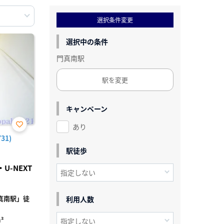
選択条件変更
選択中の条件
門真南駅
駅を変更
キャンペーン
あり
お気
31)
に入
り登
駅徒歩
録
-NEXT
真南駅」徒
利用人数
²