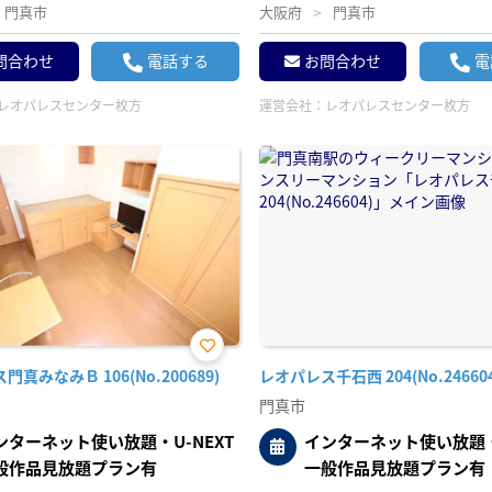
門真市
大阪府
門真市
問合わせ
電話する
お問合わせ
電
レオパレスセンター枚方
運営会社：
レオパレスセンター枚方
お気
真みなみＢ 106(No.200689)
レオパレス千石西 204(No.246604
に入
り登
門真市
録
ンターネット使い放題・U-NEXT
インターネット使い放題・U
般作品見放題プラン有
一般作品見放題プラン有