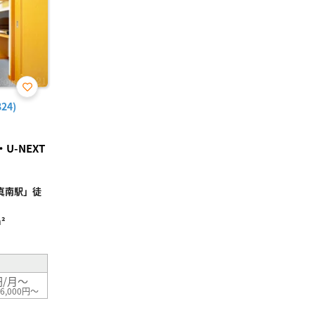
お気
24)
に入
り登
録
-NEXT
真南駅」徒
²
円/月～
6,000円～