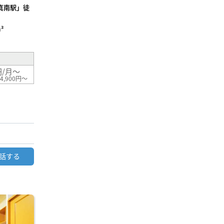
真南駅」徒
²
円/月～
4,900円～
話する