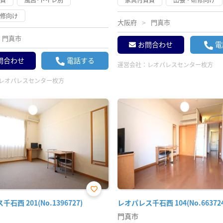
研修向け
大阪府
門真市
門真市
お問合わせ
電
問合わせ
電話する
運営会社：
レオパレスセンター枚方
レオパレスセンター枚方
お気
石西 201(No.1396727)
レオパレス千石西 104(No.663724
に入
り登
門真市
録