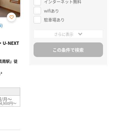
インターネット無料
wifiあり
駐車場あり
お気
)
に入
り登
さらに表示
録
-NEXT
真南駅」徒
²
円/月～
4,900円～