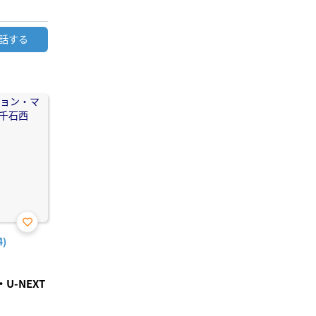
話する
お気
)
に入
り登
録
-NEXT