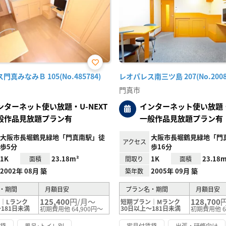
お気
真みなみＢ 105(No.485784)
レオパレス南三ツ島 207(No.2008
に入
り登
門真市
録
ンターネット使い放題・U-NEXT
インターネット使い放題・U
般作品見放題プラン有
一般作品見放題プラン有
大阪市長堀鶴見緑地「門真南駅」徒
大阪市長堀鶴見緑地「門
アクセス
歩5分
歩16分
1K
23.18m²
1K
23.18m
面積
間取り
面積
2002年 08月 築
2005年 09月 築
築年数
・期間
月額目安
プラン名・期間
月額目安
125,400
円/月～
128,700
｜Lランク
短期プラン｜Mランク
181日未満
30日以上～181日未満
初期費用他 64,900円～
初期費用他 6
賃貸
風呂･トイレ別
家具付賃貸
出張・研修向け