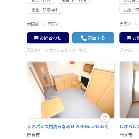
出張・研修向け
出張・
大阪府
門真市
大阪府
お問合わせ
電話する
お
運営会社：
レオパレスセンター枚方
運営会社：
お気
レオパレス門真みなみＢ 204(No.343334)
レオパレス千
に入
り登
門真市
門真市
録