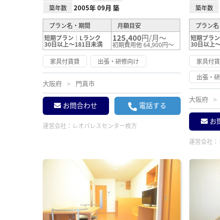
2005年 09月 築
築年数
築年数
プラン名・期間
月額目安
プラン名
125,400
円/月～
短期プラン｜Lランク
短期プラン
30日以上～181日未満
30日以上～
初期費用他 64,900円～
家具付賃貸
出張・研修向け
家具付
出張・
大阪府
門真市
大阪府
お問合わせ
電話する
お
運営会社：
レオパレスセンター枚方
運営会社：