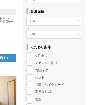
部屋面積
円/月～
6,000円～
～
こだわり条件
女性向け
話する
ファミリー向け
同棲向け
ペット可
高級・ハイグレード
家具なしOK
駅近