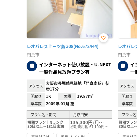
お気
レオパレス上三ツ島 308(No.672444)
レオパレス門
に入
り登
門真市
門真市
録
インターネット使い放題・U-NEXT
イ
一般作品見放題プラン有
一
大阪市長堀鶴見緑地「門真南駅」徒
アクセス
アクセス
歩17分
1K
19.87m²
間取り
面積
間取り
2009年 01月 築
築年数
築年数
プラン名・期間
月額目安
プラン名
135,300
円/月～
短期プラン｜Nランク
短期プラン
30日以上～181日未満
30日以上～
初期費用他 67,100円～
家具付賃貸
風呂･トイレ別
家具付