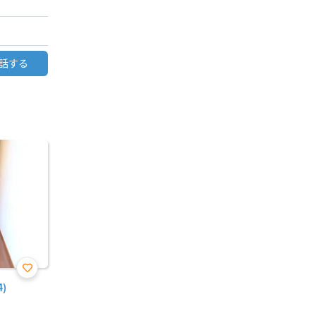
話する
お気
)
に入
り登
録