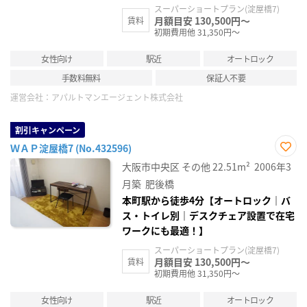
スーパーショートプラン(淀屋橋7)
月額目安 130,500円～
賃料
初期費用他 31,350円～
女性向け
駅近
オートロック
手数料無料
保証人不要
運営会社：
アパルトマンエージェント株式会社
割引キャンペーン
ＷＡＰ淀屋橋7 (No.432596)
お気
大阪市中央区
その他
22.51m²
2006年3
に入
り登
月築
肥後橋
録
本町駅から徒歩4分【オートロック｜バ
ス・トイレ別｜デスクチェア設置で在宅
ワークにも最適！】
スーパーショートプラン(淀屋橋7)
月額目安 130,500円～
賃料
初期費用他 31,350円～
女性向け
駅近
オートロック