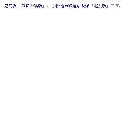
之島線
「
なにわ橋駅
」 、
京阪電気鉄道京阪線
「
北浜駅
」 です。