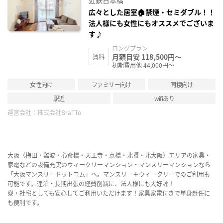
広々とした居室🏠禁煙・セミダブル！！
法人様にも女性にもオススメでございま
す♪
ロングプラン
月額目安 118,500円～
賃料
初期費用他 44,000円～
女性向け
ファミリー向け
同棲向け
駅近
wifiあり
運営会社：
株式会社BraTTo
大阪（梅田・難波・心斎橋・天王寺・京橋・北摂・北大阪）エリアの家具・
家電などの設備充実のウィークリーマンション・マンスリーマンションなら
「大阪マンスリードットコム」へ。マンスリー＋ウィークリーでのご利用も
可能です。連泊・長期出張の経費削減に、法人様にも大好評！
寮・社宅としても安心してご利用いただけます！家具家電付きで単身赴任に
も便利です。