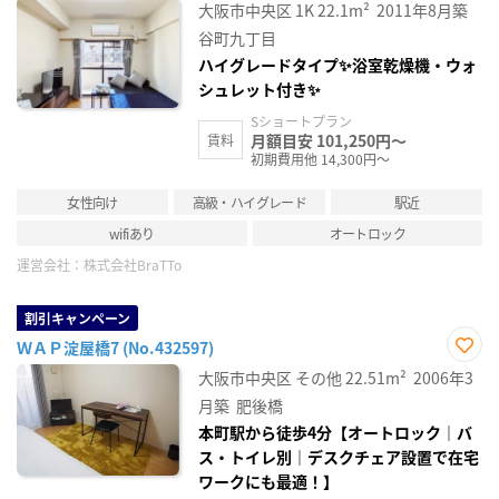
に入
大阪市中央区
1K
22.1m²
2011年8月築
り登
録
谷町九丁目
ハイグレードタイプ✨浴室乾燥機・ウォ
シュレット付き✨
Sショートプラン
月額目安 101,250円～
賃料
初期費用他 14,300円～
女性向け
高級・ハイグレード
駅近
wifiあり
オートロック
運営会社：
株式会社BraTTo
割引キャンペーン
ＷＡＰ淀屋橋7 (No.432597)
お気
大阪市中央区
その他
22.51m²
2006年3
に入
り登
月築
肥後橋
録
本町駅から徒歩4分【オートロック｜バ
ス・トイレ別｜デスクチェア設置で在宅
ワークにも最適！】