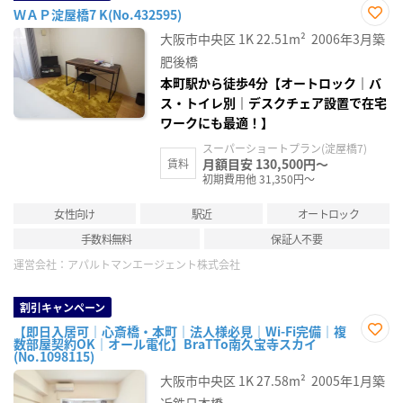
ＷＡＰ淀屋橋7 K(No.432595)
お気
大阪市中央区
1K
22.51m²
2006年3月築
に入
り登
肥後橋
録
本町駅から徒歩4分【オートロック｜バ
ス・トイレ別｜デスクチェア設置で在宅
ワークにも最適！】
スーパーショートプラン(淀屋橋7)
月額目安 130,500円～
賃料
初期費用他 31,350円～
女性向け
駅近
オートロック
手数料無料
保証人不要
運営会社：
アパルトマンエージェント株式会社
割引キャンペーン
【即日入居可｜心斎橋・本町｜法人様必見｜Wi-Fi完備｜複
数部屋契約OK｜オール電化】BraTTo南久宝寺スカイ
お気
(No.1098115)
に入
り登
大阪市中央区
1K
27.58m²
2005年1月築
録
近鉄日本橋