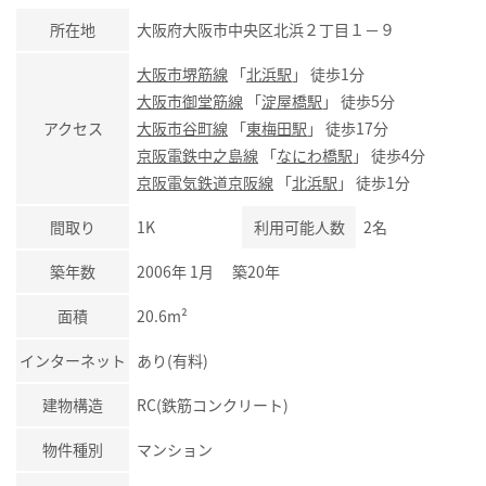
所在地
大阪府大阪市中央区北浜２丁目１－９
大阪市堺筋線
「
北浜駅
」 徒歩1分
大阪市御堂筋線
「
淀屋橋駅
」 徒歩5分
アクセス
大阪市谷町線
「
東梅田駅
」 徒歩17分
京阪電鉄中之島線
「
なにわ橋駅
」 徒歩4分
京阪電気鉄道京阪線
「
北浜駅
」 徒歩1分
間取り
1K
利用可能人数
2名
築年数
2006年 1月 築20年
面積
20.6m²
インターネット
あり(有料)
建物構造
RC(鉄筋コンクリート)
物件種別
マンション