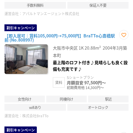
手数料無料
保証人不要
運営会社：
アパルトマンエージェント株式会社
割引キャンペーン
【即入居可｜賃料105,000円→75,000円】BraTTo心斎橋駅
前 (No.808997)
お気
に入
大阪市中央区
1K
20.88m²
2004年3月築
り登
録
本町
最上階のロフト付き♪見晴らしも良く設
備も充実です♪
Sショートプラン
月額目安 97,500円～
賃料
初期費用他 14,300円～
女性向け
同棲向け
駅近
wifiあり
オートロック
運営会社：
株式会社BraTTo
割引キャンペーン