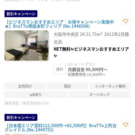
割引キャンペーン
【ビジネスマンおすすめエリア｜お得キャンペーン実施中
🔥】BraTTo堺筋本町フィリア (No.1446598)
お気
に入
大阪市中央区
1K
21.75m²
2012年2月築
り登
録
北浜
NET無料✨ビジネスマンおすすめエリア
✨
Sショートプラン
月額目安 99,000円～
賃料
初期費用他 14,300円～
女性向け
駅近
インターネット無料
wifiあり
オートロック
運営会社：
株式会社BraTTo
割引キャンペーン
【日本橋エリア賃料112,500円→82,500円】BraTTo上町台
クレイドル (No.1444751)
お気