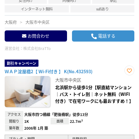
女性向け
同棲向け
駅近
インターネット無料
wifiあり
大阪府
大阪市中央区
お問合わせ
電話する
運営会社：
株式会社BraTTo
割引キャンペーン
ＷＡＰ淀屋橋2【 Wi-Fi付き 】 K(No.432593)
お気
大阪市中央区
に入
り登
北浜駅から徒歩1分【駅直結マンション
録
｜バス・トイレ別｜ネット無料（WIFI
付き）で在宅ワークにも最おすすめ！】
アクセス
大阪市四つ橋線「肥後橋駅」徒歩13分
間取り
1K
面積
22.7m²
築年数
2006年 1月 築
プラン名・期間
月額目安