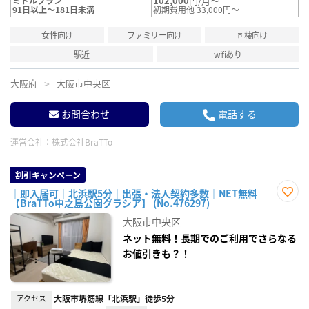
102,000
円/月～
ミドルプラン
91日以上～181日未満
初期費用他 33,000円～
女性向け
ファミリー向け
同棲向け
駅近
wifiあり
大阪府
大阪市中央区
お問合わせ
電話する
運営会社：
株式会社BraTTo
割引キャンペーン
｜即入居可｜北浜駅5分｜出張・法人契約多数｜NET無料
【BraTTo中之島公園グラシア】 (No.476297)
お気
に入
大阪市中央区
り登
録
ネット無料！長期でのご利用でさらなる
お値引きも？！
アクセス
大阪市堺筋線「北浜駅」徒歩5分