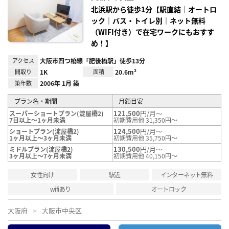
に入
り登
北浜駅から徒歩1分【駅直結｜オートロ
録
ック｜バス・トイレ別｜ネット無料
（WIFI付き）で在宅ワークにもおすす
め！】
アクセス
大阪市四つ橋線「肥後橋駅」徒歩13分
間取り
1K
面積
20.6m²
築年数
2006年 1月 築
プラン名・期間
月額目安
121,500
円/月～
スーパーショートプラン(淀屋橋2)
7日以上～1ヶ月未満
初期費用他 31,350円～
124,500
円/月～
ショートプラン(淀屋橋2)
1ヶ月以上～3ヶ月未満
初期費用他 35,750円～
130,500
円/月～
ミドルプラン(淀屋橋2)
3ヶ月以上～7ヶ月未満
初期費用他 40,150円～
女性向け
駅近
インターネット無料
wifiあり
オートロック
大阪府
大阪市中央区