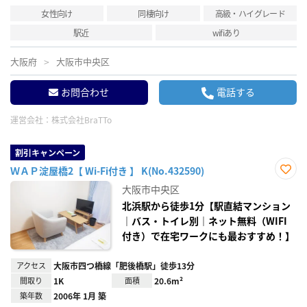
女性向け
同棲向け
高級・ハイグレード
駅近
wifiあり
大阪府
大阪市中央区
お問合わせ
電話する
運営会社：
株式会社BraTTo
割引キャンペーン
ＷＡＰ淀屋橋2【 Wi-Fi付き 】 K(No.432590)
お気
大阪市中央区
に入
り登
北浜駅から徒歩1分【駅直結マンション
録
｜バス・トイレ別｜ネット無料（WIFI
付き）で在宅ワークにも最おすすめ！】
アクセス
大阪市四つ橋線「肥後橋駅」徒歩13分
間取り
1K
面積
20.6m²
築年数
2006年 1月 築