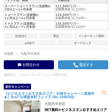
121,500
円/月～
スーパーショートプラン(淀屋橋2)
7日以上～1ヶ月未満
初期費用他 31,350円～
124,500
円/月～
ショートプラン(淀屋橋2)
1ヶ月以上～3ヶ月未満
初期費用他 35,750円～
130,500
円/月～
ミドルプラン(淀屋橋2)
3ヶ月以上～7ヶ月未満
初期費用他 40,150円～
女性向け
駅近
インターネット無料
wifiあり
オートロック
大阪府
大阪市中央区
お問合わせ
電話する
運営会社：
アパルトマンエージェント株式会社
割引キャンペーン
【ビジネスマンおすすめエリア｜お得キャンペーン実施中
🔥】BraTTo堺筋本町フィリア (No.1446598)
お気
に入
大阪市中央区
り登
録
NET無料✨ビジネスマンおすすめエリア