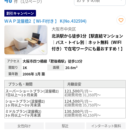
件（1/2ページ）
割引キャンペーン
ＷＡＰ淀屋橋2【 Wi-Fi付き 】 K(No.432594)
お気
大阪市中央区
に入
り登
北浜駅から徒歩1分【駅直結マンション
録
｜バス・トイレ別｜ネット無料（WIFI
付き）で在宅ワークにも最おすすめ！】
アクセス
大阪市四つ橋線「肥後橋駅」徒歩13分
間取り
1K
面積
20.6m²
築年数
2006年 1月 築
プラン名・期間
月額目安
121,500
円/月～
スーパーショートプラン(淀屋橋2)
7日以上～1ヶ月未満
初期費用他 31,350円～
124,500
円/月～
ショートプラン(淀屋橋2)
1ヶ月以上～3ヶ月未満
初期費用他 35,750円～
130,500
円/月～
ミドルプラン(淀屋橋2)
3ヶ月以上～7ヶ月未満
初期費用他 40,150円～
女性向け
駅近
インターネット無料