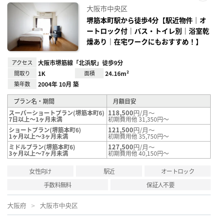
お気
大阪市中央区
に入
り登
堺筋本町駅から徒歩4分【駅近物件｜オ
録
ートロック付｜バス・トイレ別｜浴室乾
燥あり｜在宅ワークにもおすすめ！】
アクセス
大阪市堺筋線「北浜駅」徒歩9分
間取り
1K
面積
24.16m²
築年数
2004年 10月 築
プラン名・期間
月額目安
118,500
円/月～
スーパーショートプラン(堺筋本町6)
7日以上～1ヶ月未満
初期費用他 31,350円～
121,500
円/月～
ショートプラン(堺筋本町6)
1ヶ月以上～3ヶ月未満
初期費用他 35,750円～
127,500
円/月～
ミドルプラン(堺筋本町6)
3ヶ月以上～7ヶ月未満
初期費用他 40,150円～
女性向け
駅近
オートロック
手数料無料
保証人不要
大阪府
大阪市中央区