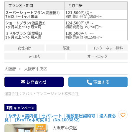
プラン名・期間
月額目安
121,500
円/月～
スーパーショートプラン(淀屋橋2)
7日以上～1ヶ月未満
初期費用他 31,350円～
124,500
円/月～
ショートプラン(淀屋橋2)
1ヶ月以上～3ヶ月未満
初期費用他 35,750円～
130,500
円/月～
ミドルプラン(淀屋橋2)
3ヶ月以上～7ヶ月未満
初期費用他 40,150円～
女性向け
駅近
インターネット無料
wifiあり
オートロック
大阪府
大阪市中央区
お問合わせ
電話する
運営会社：
アパルトマンエージェント株式会社
割引キャンペーン
｜駅チカ×美内装｜セパレート｜複数部屋契約可｜法人様必
見｜【BraTTo本町東Ⅱ】 (No.1003852)
お気
に入
大阪市中央区
り登