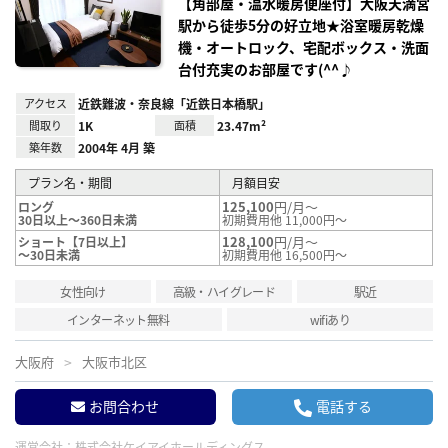
録
【角部屋・温水暖房便座付】大阪天満宮
駅から徒歩5分の好立地★浴室暖房乾燥
機・オートロック、宅配ボックス・洗面
台付充実のお部屋です(^^♪
アクセス
近鉄難波・奈良線「近鉄日本橋駅」
間取り
1K
面積
23.47m²
築年数
2004年 4月 築
プラン名・期間
月額目安
125,100
円/月～
ロング
30日以上～360日未満
初期費用他 11,000円～
128,100
円/月～
ショート【7日以上】
～30日未満
初期費用他 16,500円～
女性向け
高級・ハイグレード
駅近
インターネット無料
wifiあり
大阪府
大阪市北区
お問合わせ
電話する
運営会社：
株式会社ケイアイホールディングス