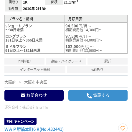
間取り
1K
面積
21.17m²
築年数
2010年 2月 築
プラン名・期間
月額目安
94,500
円/月～
Sショートプラン
～30日未満
初期費用他 14,300円～
97,500
円/月～
ロングプラン
181日以上～366日未満
初期費用他 44,000円～
102,000
円/月～
ミドルプラン
91日以上～181日未満
初期費用他 33,000円～
同棲向け
高級・ハイグレード
駅近
インターネット無料
wifiあり
大阪府
大阪市中央区
お問合わせ
電話する
運営会社：
株式会社BraTTo
割引キャンペーン
ＷＡＰ堺筋本町6 K(No.432441)