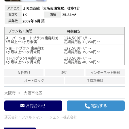
アクセス
ＪＲ東西線「大阪天満宮駅」徒歩7分
間取り
1K
面積
25.84m²
築年数
2007年 6月 築
プラン名・期間
月額目安
124,500
円/月～
スーパーショートプラン(南森町3)
7日以上～1ヶ月未満
初期費用他 31,350円～
127,500
円/月～
ショートプラン(南森町3)
1ヶ月以上～3ヶ月未満
初期費用他 35,750円～
133,500
円/月～
ミドルプラン(南森町3)
3ヶ月以上～7ヶ月未満
初期費用他 40,150円～
女性向け
駅近
インターネット無料
オートロック
手数料無料
大阪府
大阪市北区
お問合わせ
電話する
運営会社：
アパルトマンエージェント株式会社