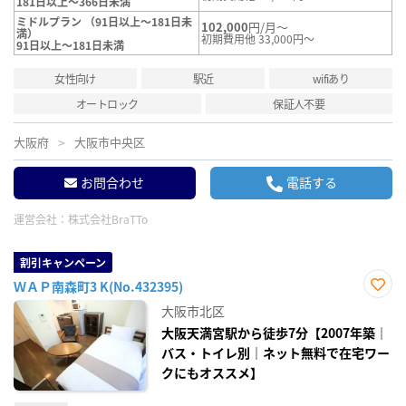
181日以上～366日未満
ミドルプラン （91日以上～181日未
102,000
円/月～
満）
初期費用他 33,000円～
91日以上～181日未満
女性向け
駅近
wifiあり
オートロック
保証人不要
大阪府
大阪市中央区
お問合わせ
電話する
運営会社：
株式会社BraTTo
割引キャンペーン
ＷＡＰ南森町3 K(No.432395)
お気
大阪市北区
に入
り登
大阪天満宮駅から徒歩7分【2007年築｜
録
バス・トイレ別｜ネット無料で在宅ワー
クにもオススメ】