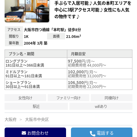
録
手ぶらで入居可能♪人気の本町エリアを
中心に3駅アクセス可能♪女性にも人気
の物件です♪
アクセス
大阪市四つ橋線「本町駅」徒歩8分
間取り
1K
面積
21.06m²
築年数
2004年 3月 築
プラン名・期間
月額目安
97,500
円/月～
ロングプラン
181日以上～366日未満
初期費用他 44,000円～
102,000
円/月～
ミドルプラン
91日以上～181日未満
初期費用他 33,000円～
106,500
円/月～
ショートプラン
30日以上～91日未満
初期費用他 22,000円～
女性向け
ファミリー向け
同棲向け
駅近
wifiあり
大阪府
大阪市中央区
お問合わせ
電話する