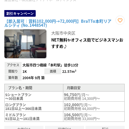
割引キャンペーン
【即入居可｜賃料102,000円→72,000円】BraTTo本町リア
ルシティ (No.1448547)
お気
に入
大阪市中央区
り登
録
NET無料✨オフィス街でビジネスマンお
すすめ♪
アクセス
大阪市四つ橋線「本町駅」徒歩13分
間取り
1K
面積
22.57m²
築年数
2004年 9月 築
プラン名・期間
月額目安
96,750
円/月～
Sショートプラン
～30日未満
初期費用他 14,300円～
102,000
円/月～
ロングプラン
181日以上～366日未満
初期費用他 44,000円～
106,500
円/月～
ミドルプラン
91日以上～181日未満
初期費用他 33,000円～