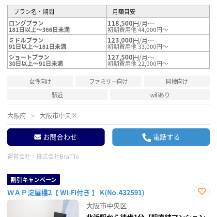
プラン名・期間
月額目安
118,500
円/月～
ロングプラン
181日以上～366日未満
初期費用他 44,000円～
123,000
円/月～
ミドルプラン
91日以上～181日未満
初期費用他 33,000円～
127,500
円/月～
ショートプラン
30日以上～91日未満
初期費用他 22,000円～
女性向け
ファミリー向け
同棲向け
駅近
wifiあり
大阪府
大阪市中央区
お問合わせ
電話する
運営会社：
株式会社BraTTo
割引キャンペーン
ＷＡＰ淀屋橋2【 Wi-Fi付き 】 K(No.432591)
お気
大阪市中央区
に入
り登
北浜駅から徒歩1分【駅直結マンション