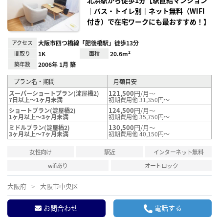
録
｜バス・トイレ別｜ネット無料（WIFI
付き）で在宅ワークにも最おすすめ！】
アクセス
大阪市四つ橋線「肥後橋駅」徒歩13分
間取り
1K
面積
20.6m²
築年数
2006年 1月 築
プラン名・期間
月額目安
121,500
円/月～
スーパーショートプラン(淀屋橋2)
7日以上～1ヶ月未満
初期費用他 31,350円～
124,500
円/月～
ショートプラン(淀屋橋2)
1ヶ月以上～3ヶ月未満
初期費用他 35,750円～
130,500
円/月～
ミドルプラン(淀屋橋2)
3ヶ月以上～7ヶ月未満
初期費用他 40,150円～
女性向け
駅近
インターネット無料
wifiあり
オートロック
大阪府
大阪市中央区
お問合わせ
電話する