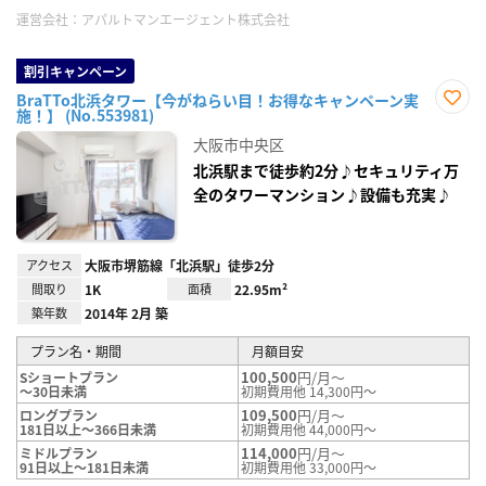
運営会社：
アパルトマンエージェント株式会社
割引キャンペーン
BraTTo北浜タワー【今がねらい目！お得なキャンペーン実
施！】 (No.553981)
お気
に入
大阪市中央区
り登
録
北浜駅まで徒歩約2分♪セキュリティ万
全のタワーマンション♪設備も充実♪
アクセス
大阪市堺筋線「北浜駅」徒歩2分
間取り
1K
面積
22.95m²
築年数
2014年 2月 築
プラン名・期間
月額目安
100,500
円/月～
Sショートプラン
～30日未満
初期費用他 14,300円～
109,500
円/月～
ロングプラン
181日以上～366日未満
初期費用他 44,000円～
114,000
円/月～
ミドルプラン
91日以上～181日未満
初期費用他 33,000円～