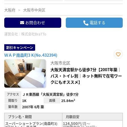
大阪府
大阪市中央区
お問合わせ
電話する
運営会社：
株式会社BraTTo
割引キャンペーン
ＷＡＰ南森町3 K(No.432394)
お気
大阪市北区
に入
り登
大阪天満宮駅から徒歩7分【2007年築｜
録
バス・トイレ別｜ネット無料で在宅ワー
クにもオススメ】
アクセス
ＪＲ東西線「大阪天満宮駅」徒歩7分
間取り
1K
面積
25.84m²
築年数
2007年 6月 築
プラン名・期間
月額目安
124,500
円/月～
スーパーショートプラン(南森町3)