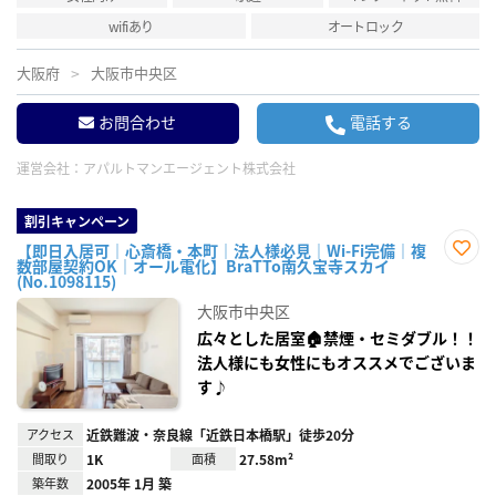
wifiあり
オートロック
大阪府
大阪市中央区
お問合わせ
電話する
運営会社：
アパルトマンエージェント株式会社
割引キャンペーン
【即日入居可｜心斎橋・本町｜法人様必見｜Wi-Fi完備｜複
数部屋契約OK｜オール電化】BraTTo南久宝寺スカイ
お気
(No.1098115)
に入
り登
大阪市中央区
録
広々とした居室🏠禁煙・セミダブル！！
法人様にも女性にもオススメでございま
す♪
アクセス
近鉄難波・奈良線「近鉄日本橋駅」徒歩20分
間取り
1K
面積
27.58m²
築年数
2005年 1月 築