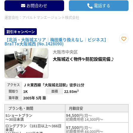
お問合わせ
電話する
運営会社：
アパルトマンエージェント株式会社
割引キャンペーン
【北浜・大阪城エリア｜梅田乗り換えなし｜ビジネス】
BraTTo大阪城西 (No.1428090)
お気
に入
大阪市中央区
り登
録
大阪城近く物件✨防犯設備完備♪
アクセス
ＪＲ東西線「大阪城北詰駅」徒歩21分
間取り
1K
面積
22.93m²
築年数
2005年 5月 築
プラン名・期間
月額目安
94,500
円/月～
Sショートプラン
～30日未満
初期費用他 14,300円～
ロングプラン （181日以上～366日
97,500
円/月～
未満）
初期費用他 44,000円～