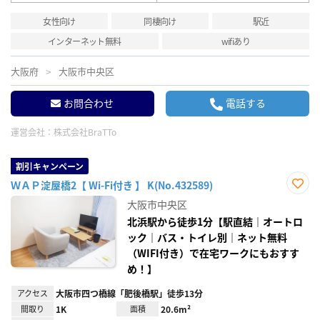
女性向け
同棲向け
駅近
インターネット無料
wifiあり
大阪府
大阪市中央区
お問合わせ
電話する
運営会社：
株式会社BraTTo
割引キャンペーン
ＷＡＰ淀屋橋2【 Wi-Fi付き 】 K(No.432589)
お気
大阪市中央区
に入
り登
北浜駅から徒歩1分【駅直結｜オートロ
録
ック｜バス・トイレ別｜ネット無料
（WIFI付き）で在宅ワークにもおすす
め！】
アクセス
大阪市四つ橋線「肥後橋駅」徒歩13分
間取り
1K
面積
20.6m²