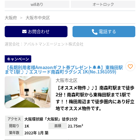
wifiあり
オートロック
大阪府
大阪市中央区
お問合わせ
電話する
運営会社：
アパルトマンエージェント株式会社
キャンペーン
【長期利用者様Amazonギフト券プレゼント🔔🔔】東梅田駅
まで1駅♪♪エスリード南森町ラグシス 1K(No.1361059)
お気
に入
大阪市北区
り登
録
【オススメ物件♪♪】南森町駅まで徒歩
2分！南森町駅から東梅田駅まで1駅で
す！！梅田周辺まで徒歩圏内にあり好立
地でオススメ物件です。
アクセス
大阪環状線「大阪駅」徒歩25分
間取り
1K
面積
21.75m²
築年数
2022年 1月 築