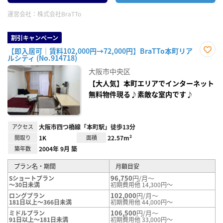
運営会社：
株式会社BraTTo
割引キャンペーン
【即入居可｜賃料102,000円→72,000円】BraTTo本町リア
ルシティ (No.914718)
お気
に入
大阪市中央区
り登
録
【大人気】本町エリアでインターネット
無料物件現る♪素敵な室内です♪
アクセス
大阪市四つ橋線「本町駅」徒歩13分
間取り
1K
面積
22.57m²
築年数
2004年 9月 築
プラン名・期間
月額目安
96,750
円/月～
Sショートプラン
～30日未満
初期費用他 14,300円～
102,000
円/月～
ロングプラン
181日以上～366日未満
初期費用他 44,000円～
106,500
円/月～
ミドルプラン
91日以上～181日未満
初期費用他 33,000円～