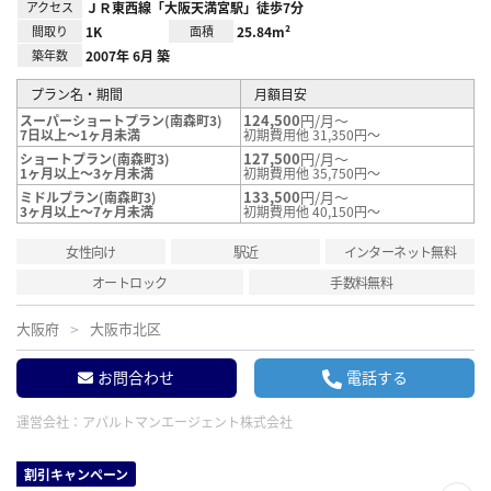
アクセス
ＪＲ東西線「大阪天満宮駅」徒歩7分
間取り
1K
面積
25.84m²
築年数
2007年 6月 築
プラン名・期間
月額目安
124,500
円/月～
スーパーショートプラン(南森町3)
7日以上～1ヶ月未満
初期費用他 31,350円～
127,500
円/月～
ショートプラン(南森町3)
1ヶ月以上～3ヶ月未満
初期費用他 35,750円～
133,500
円/月～
ミドルプラン(南森町3)
3ヶ月以上～7ヶ月未満
初期費用他 40,150円～
女性向け
駅近
インターネット無料
オートロック
手数料無料
大阪府
大阪市北区
お問合わせ
電話する
運営会社：
アパルトマンエージェント株式会社
割引キャンペーン