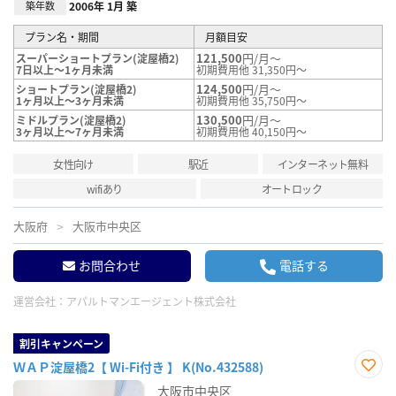
築年数
2006年 1月 築
プラン名・期間
月額目安
121,500
円/月～
スーパーショートプラン(淀屋橋2)
7日以上～1ヶ月未満
初期費用他 31,350円～
124,500
円/月～
ショートプラン(淀屋橋2)
1ヶ月以上～3ヶ月未満
初期費用他 35,750円～
130,500
円/月～
ミドルプラン(淀屋橋2)
3ヶ月以上～7ヶ月未満
初期費用他 40,150円～
女性向け
駅近
インターネット無料
wifiあり
オートロック
大阪府
大阪市中央区
お問合わせ
電話する
運営会社：
アパルトマンエージェント株式会社
割引キャンペーン
ＷＡＰ淀屋橋2【 Wi-Fi付き 】 K(No.432588)
お気
大阪市中央区