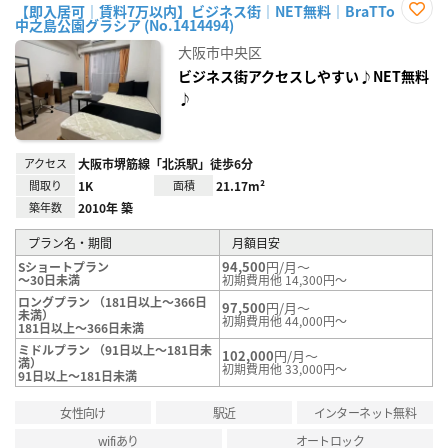
【即入居可｜賃料7万以内】ビジネス街｜NET無料｜BraTTo
中之島公園グラシア (No.1414494)
お気
に入
大阪市中央区
り登
録
ビジネス街アクセスしやすい♪NET無料
♪
アクセス
大阪市堺筋線「北浜駅」徒歩6分
間取り
1K
面積
21.17m²
築年数
2010年 築
プラン名・期間
月額目安
94,500
円/月～
Sショートプラン
～30日未満
初期費用他 14,300円～
ロングプラン （181日以上～366日
97,500
円/月～
未満）
初期費用他 44,000円～
181日以上～366日未満
ミドルプラン （91日以上～181日未
102,000
円/月～
満）
初期費用他 33,000円～
91日以上～181日未満
女性向け
駅近
インターネット無料
wifiあり
オートロック