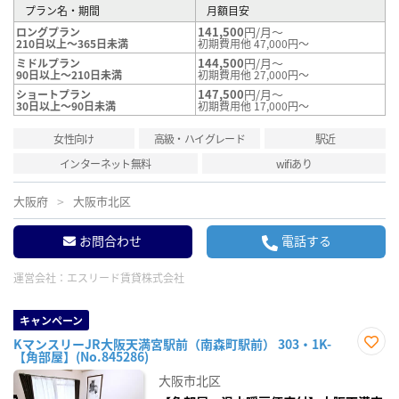
プラン名・期間
月額目安
141,500
円/月～
ロングプラン
210日以上～365日未満
初期費用他 47,000円～
144,500
円/月～
ミドルプラン
90日以上～210日未満
初期費用他 27,000円～
147,500
円/月～
ショートプラン
30日以上～90日未満
初期費用他 17,000円～
女性向け
高級・ハイグレード
駅近
インターネット無料
wifiあり
大阪府
大阪市北区
お問合わせ
電話する
運営会社：
エスリード賃貸株式会社
キャンペーン
KマンスリーJR大阪天満宮駅前（南森町駅前） 303・1K-
【角部屋】(No.845286)
お気
に入
大阪市北区
り登