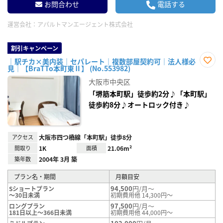
お問合わせ
電話する
運営会社：
アパルトマンエージェント株式会社
割引キャンペーン
｜駅チカ×美内装｜セパレート｜複数部屋契約可｜法人様必
見｜【BraTTo本町東Ⅱ】 (No.553982)
お気
に入
大阪市中央区
り登
録
「堺筋本町駅」徒歩約2分♪「本町駅」
徒歩約8分♪オートロック付き♪
アクセス
大阪市四つ橋線「本町駅」徒歩8分
間取り
1K
面積
21.06m²
築年数
2004年 3月 築
プラン名・期間
月額目安
94,500
円/月～
Sショートプラン
～30日未満
初期費用他 14,300円～
97,500
円/月～
ロングプラン
181日以上～366日未満
初期費用他 44,000円～