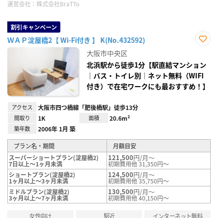
運営会社：
株式会社BraTTo
割引キャンペーン
ＷＡＰ淀屋橋2【 Wi-Fi付き 】 K(No.432592)
お気
大阪市中央区
に入
り登
北浜駅から徒歩1分【駅直結マンション
録
｜バス・トイレ別｜ネット無料（WIFI
付き）で在宅ワークにも最おすすめ！】
アクセス
大阪市四つ橋線「肥後橋駅」徒歩13分
間取り
1K
面積
20.6m²
築年数
2006年 1月 築
プラン名・期間
月額目安
121,500
円/月～
スーパーショートプラン(淀屋橋2)
7日以上～1ヶ月未満
初期費用他 31,350円～
124,500
円/月～
ショートプラン(淀屋橋2)
1ヶ月以上～3ヶ月未満
初期費用他 35,750円～
130,500
円/月～
ミドルプラン(淀屋橋2)
3ヶ月以上～7ヶ月未満
初期費用他 40,150円～
女性向け
駅近
インターネット無料