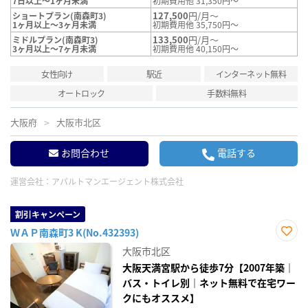
7日以上～1ヶ月未満
初期費用他 31,350円～
127,500
円/月～
ショートプラン(南森町3)
1ヶ月以上～3ヶ月未満
初期費用他 35,750円～
133,500
円/月～
ミドルプラン(南森町3)
3ヶ月以上～7ヶ月未満
初期費用他 40,150円～
女性向け
駅近
インターネット無料
オートロック
手数料無料
大阪府
大阪市北区
お問合わせ
電話する
運営会社：
アパルトマンエージェント株式会社
割引キャンペーン
ＷＡＰ南森町3 K(No.432393)
お気
大阪市北区
に入
り登
大阪天満宮駅から徒歩7分【2007年築｜
録
バス・トイレ別｜ネット無料で在宅ワー
クにもオススメ】