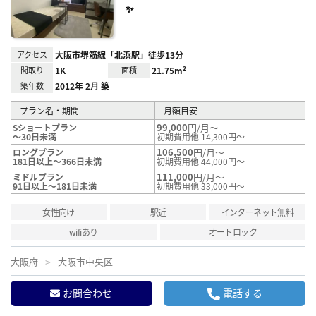
✨
アクセス
大阪市堺筋線「北浜駅」徒歩13分
間取り
1K
面積
21.75m²
築年数
2012年 2月 築
プラン名・期間
月額目安
99,000
円/月～
Sショートプラン
～30日未満
初期費用他 14,300円～
106,500
円/月～
ロングプラン
181日以上～366日未満
初期費用他 44,000円～
111,000
円/月～
ミドルプラン
91日以上～181日未満
初期費用他 33,000円～
女性向け
駅近
インターネット無料
wifiあり
オートロック
大阪府
大阪市中央区
お問合わせ
電話する