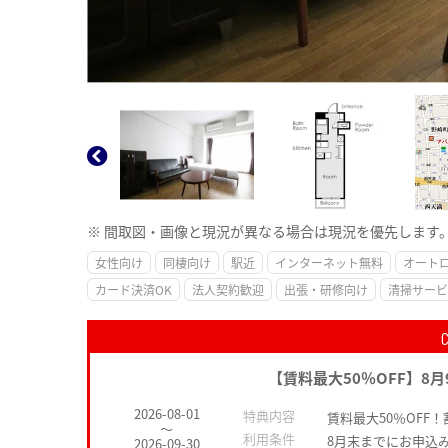
※ 間取図・画像と現況が異なる場合は現況を優先します
女性向け
同棲向け
駅近
インターネット無料
オート
カード決済OK
法人契約歓迎
出張・研修向け
清掃サービ
【賃料最大50％OFF】8
2026-08-01
特典内容
賃料最大50％OFF
～
利用条件
8月末までにお申込
2026-09-30