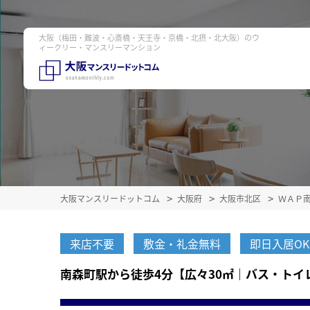
大阪（梅田・難波・心斎橋・天王寺・京橋・北摂・北大阪）のウ
ィークリー・マンスリーマンション
大阪マンスリードットコム
大阪府
大阪市北区
ＷＡＰ
来店不要
敷金・礼金無料
即日入居OK
南森町駅から徒歩4分【広々30㎡｜バス・ト