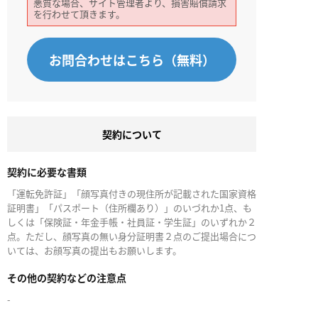
悪質な場合、サイト管理者より、損害賠償請求
を行わせて頂きます。
お問合わせはこちら（無料）
契約について
契約に必要な書類
「運転免許証」「顔写真付きの現住所が記載された国家資格
証明書」「パスポート（住所欄あり）」のいづれか1点、も
しくは「保険証・年金手帳・社員証・学生証」のいずれか２
点。ただし、顔写真の無い身分証明書２点のご提出場合につ
いては、お顔写真の提出もお願いします。
その他の契約などの注意点
-