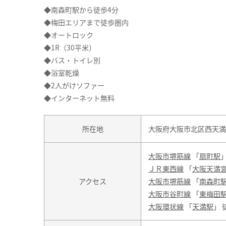
◆南森町駅から徒歩4分
◆梅田エリアまで徒歩圏内
◆オートロック
◆1R（30平米）
◆バス・トイレ別
◆浴室乾燥
◆2人がけソファー
◆インターネット無料
所在地
大阪府大阪市北区西天満
大阪市堺筋線
「
扇町駅
ＪＲ東西線
「
大阪天満
アクセス
大阪市堺筋線
「
南森町
大阪市谷町線
「
東梅田
大阪環状線
「
天満駅
」 