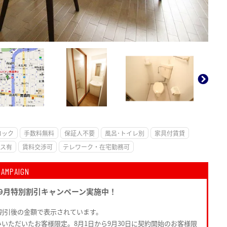
。
ロック
手数料無料
保証人不要
風呂･トイレ別
家具付賃貸
ス有
賃料交渉可
テレワーク・在宅勤務可
CAMPAIGN
月9月特別割引キャンペーン実施中！
！割引後の金額で表示されています。
みいただいたお客様限定。8月1日から9月30日に契約開始のお客様限