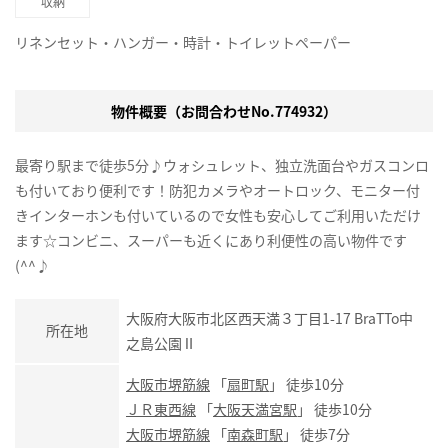
収納
リネンセット・ハンガー・時計・トイレットペーパー
物件概要（お問合わせNo.774932）
最寄り駅まで徒歩5分♪ウォシュレット、独立洗面台やガスコンロ
も付いており便利です！防犯カメラやオートロック、モニター付
きインターホンも付いているので女性も安心してご利用いただけ
ます☆コンビニ、スーパーも近くにあり利便性の高い物件です
(^^♪
大阪府大阪市北区西天満３丁目1-17 BraTTo中
所在地
之島公園Ⅱ
大阪市堺筋線
「
扇町駅
」 徒歩10分
ＪＲ東西線
「
大阪天満宮駅
」 徒歩10分
大阪市堺筋線
「
南森町駅
」 徒歩7分