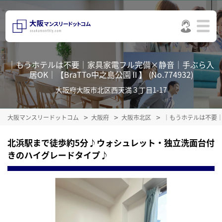
｜もうホテルは不要｜家具家電フル完備×静音｜手ぶら入
居OK｜【BraTTo中之島公園Ⅱ】 (No.774932)
大阪府大阪市北区西天満３丁目1-17
大阪マンスリードットコム
大阪府
大阪市北区
｜もうホテルは不要｜
北浜駅まで徒歩約5分♪ウォシュレット・独立洗面台付
きのハイグレードタイプ♪