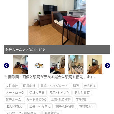
禁煙ルーム♪人気急上昇♪
※ 間取図・画像と現況が異なる場合は現況を優先します。
女性向け
同棲向け
高級・ハイグレード
駅近
wifiあり
オートロック
保証人不要
風呂･トイレ別
家具付賃貸
禁煙ルーム
カード決済OK
上階･眺望抜群
学生向け
法人契約歓迎
出張・研修向け
閑静な住宅地
賃料交渉可
テレワーク・在宅勤務可
特急対応可