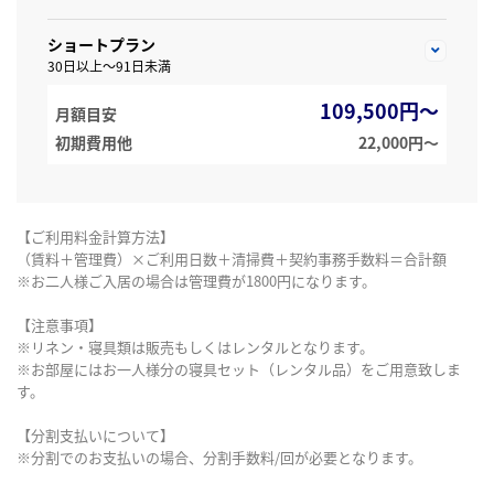
ショートプラン
30日以上～91日未満
109,500円～
月額目安
初期費用他
22,000円〜
【ご利用料金計算方法】
（賃料＋管理費）×ご利用日数＋清掃費＋契約事務手数料＝合計額
※お二人様ご入居の場合は管理費が1800円になります。
【注意事項】
※リネン・寝具類は販売もしくはレンタルとなります。
※お部屋にはお一人様分の寝具セット（レンタル品）をご用意致しま
す。
【分割支払いについて】
※分割でのお支払いの場合、分割手数料/回が必要となります。