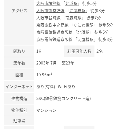
大阪市堺筋線
「
北浜駅
」 徒歩5分
アクセス
大阪市御堂筋線
「
淀屋橋駅
」 徒歩8分
大阪市谷町線 「南森町駅」 徒歩7分
京阪電鉄中之島線 「なにわ橋駅」 徒歩5分
京阪電気鉄道京阪線 「北浜駅」 徒歩5分
京阪電気鉄道京阪線 「淀屋橋駅」 徒歩8分
間取り
1K
利用可能人数
2名
築年数
2003年 7月 築23年
面積
19.96m²
インターネット
あり(有料) Wi-Fiあり
建物構造
SRC(鉄骨鉄筋コンクリート造)
物件種別
マンション
駐車場