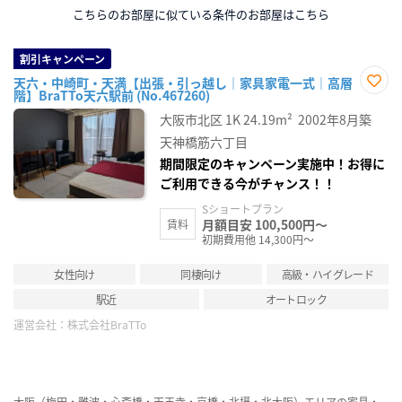
こちらのお部屋に似ている条件のお部屋はこちら
割引キャンペーン
天六・中崎町・天満【出張・引っ越し｜家具家電一式｜高層
階】BraTTo天六駅前 (No.467260)
お気
に入
大阪市北区
1K
24.19m²
2002年8月築
り登
録
天神橋筋六丁目
期間限定のキャンペーン実施中！お得に
ご利用できる今がチャンス！！
Sショートプラン
月額目安 100,500円～
賃料
初期費用他 14,300円～
女性向け
同棲向け
高級・ハイグレード
駅近
オートロック
運営会社：
株式会社BraTTo
大阪（梅田・難波・心斎橋・天王寺・京橋・北摂・北大阪）エリアの家具・