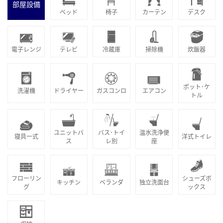
部屋設備
ベッド
椅子
カーテン
デスク
電子レンジ
テレビ
冷蔵庫
掃除機
炊飯器
ポット･ケ
洗濯機
ドライヤー
ガスコンロ
エアコン
トル
ユニットバ
バス･トイ
温水洗浄便
寝具一式
洋式トイレ
ス
レ別
座
フローリン
シューズボ
キッチン
ベランダ
独立洗面台
グ
ックス