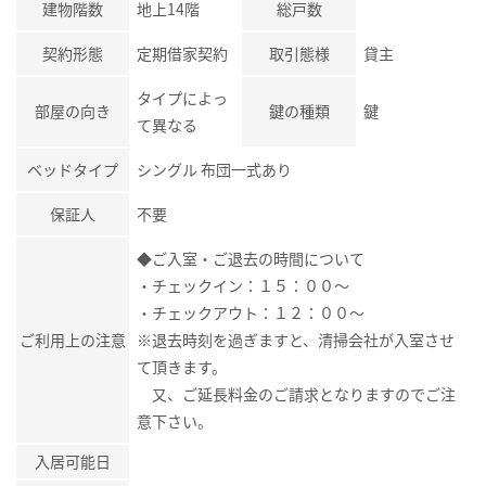
建物階数
地上14階
総戸数
契約形態
定期借家契約
取引態様
貸主
タイプによっ
部屋の向き
鍵の種類
鍵
て異なる
ベッドタイプ
シングル 布団一式あり
保証人
不要
◆ご入室・ご退去の時間について
・チェックイン：１５：００～
・チェックアウト：１２：００～
ご利用上の注意
※退去時刻を過ぎますと、清掃会社が入室させ
て頂きます。
又、ご延長料金のご請求となりますのでご注
意下さい。
入居可能日