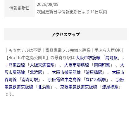
2026/08/09
情報更新日
次回更新日は情報更新日より14日以内
アクセスマップ
｜もうホテルは不要｜家具家電フル完備×静音｜手ぶら入居OK｜
【BraTTo中之島公園Ⅱ】の最寄り駅は
大阪市堺筋線
「
扇町駅
」 、
ＪＲ東西線
「
大阪天満宮駅
」 、
大阪市堺筋線
「
南森町駅
」 、
大
阪市堺筋線
「
北浜駅
」 、
大阪市御堂筋線
「
淀屋橋駅
」 、
大阪市
谷町線
「
南森町駅
」 、
京阪電鉄中之島線
「
なにわ橋駅
」 、
京阪
電気鉄道京阪線
「
北浜駅
」 、
京阪電気鉄道京阪線
「
淀屋橋駅
」
です。