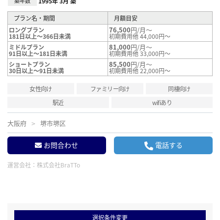
築年数
1995年 3月 築
プラン名・期間
月額目安
76,500
円/月～
ロングプラン
181日以上～366日未満
初期費用他 44,000円～
81,000
円/月～
ミドルプラン
91日以上～181日未満
初期費用他 33,000円～
85,500
円/月～
ショートプラン
30日以上～91日未満
初期費用他 22,000円～
女性向け
ファミリー向け
同棲向け
駅近
wifiあり
大阪府
堺市堺区
お問合わせ
電話する
運営会社：
株式会社BraTTo
選択条件変更