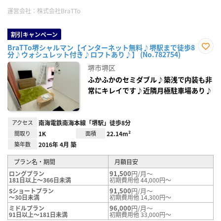
運営会社：
株式会社BraTTo
割引キャンペーン
BraTTo堺シャルマン【インターネット無料♪堺駅まで徒歩8
分♪ウォシュレット付き♪ロフトあり♪】 (No.782754)
お気
に入
堺市堺区
り登
録
ふかふかのセミダブル♪築浅で内装も非
常にキレイです♪近隣月極駐車場あり♪
アクセス
南海電鉄南海本線「堺駅」徒歩8分
間取り
1K
面積
22.14m²
築年数
2016年 4月 築
プラン名・期間
月額目安
91,500
円/月～
ロングプラン
181日以上～366日未満
初期費用他 44,000円～
91,500
円/月～
Sショートプラン
～30日未満
初期費用他 14,300円～
96,000
円/月～
ミドルプラン
91日以上～181日未満
初期費用他 33,000円～