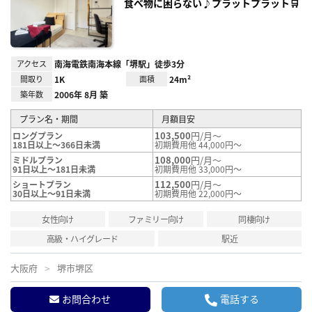
録
食べ物に困らない♪プラットプラット🛒
アクセス
南海電鉄南海本線「堺駅」徒歩3分
間取り
1K
面積
24m²
築年数
2006年 8月 築
プラン名・期間
月額目安
103,500
円/月～
ロングプラン
181日以上～366日未満
初期費用他 44,000円～
108,000
円/月～
ミドルプラン
91日以上～181日未満
初期費用他 33,000円～
112,500
円/月～
ショートプラン
30日以上～91日未満
初期費用他 22,000円～
女性向け
ファミリー向け
同棲向け
高級・ハイグレード
駅近
大阪府
堺市堺区
お問合わせ
電話する