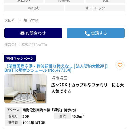
wifiあり
オートロック
大阪府
堺市堺区
お問合わせ
電話する
運営会社：
株式会社BraTTo
割引キャンペーン
【関西国際空港・難波駅乗り換えなし | 法人契約大歓迎 |】
BraTTo堺ボンシェール (No.477354)
お気
に入
堺市堺区
り登
録
広々2DK！カップルやファミリーにも大
人気です☆
アクセス
南海電鉄南海本線「堺駅」徒歩7分
間取り
2DK
面積
40.5m²
築年数
1994年 3月 築