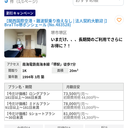
件（1/1ページ）
割引キャンペーン
【関西国際空港・難波駅乗り換えなし | 法人契約大歓迎 |】
BraTTo堺ボンシェール (No.483528)
お気
に入
堺市堺区
り登
録
いまだけ、、、長期間のご利用でさらに
お得に？！
アクセス
南海電鉄南海本線「堺駅」徒歩7分
間取り
1K
面積
20m²
築年数
1994年 3月 築
プラン名・期間
月額目安
73,500
円/月～
【今だけ価格】ロングプラン
181日以上～366日未満
初期費用他 44,000円～
78,000
円/月～
【今だけ価格】ミドルプラン
91日以上～181日未満
初期費用他 33,000円～
81,000
円/月～
【今だけ価格】Sショートプラン
～30日未満
初期費用他 14,300円～
女性向け
同棲向け
駅近