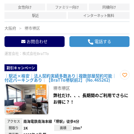
女性向け
ファミリー向け
同棲向け
駅近
インターネット無料
大阪府
堺市堺区
お問合わせ
電話する
運営会社：
株式会社BraTTo
割引キャンペーン
｜駅近×格安｜法人契約実績多数あり | 複数部屋契約可能｜
付近パーキングあり｜【BraTTo堺駅前2】 (No.465262)
お気
に入
堺市堺区
り登
録
弊社だけ、、、長期間のご利用でさらに
お得に？！
アクセス
南海電鉄南海本線「堺駅」徒歩4分
間取り
1K
面積
20m²