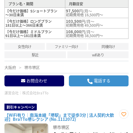
プラン名・期間
月額目安
97,500
円/月～
【今だけ価格】Sショートプラン
～30日未満
初期費用他 16,500円～
103,500
円/月～
【今だけ価格】ロングプラン
181日以上～366日未満
初期費用他 49,500円～
108,000
円/月～
【今だけ価格】ミドルプラン
91日以上～181日未満
初期費用他 38,500円～
女性向け
ファミリー向け
同棲向け
駅近
wifiあり
大阪府
堺市堺区
お問合わせ
電話する
運営会社：
株式会社BraTTo
割引キャンペーン
【WiFi有り｜南海本線「堺駅」まで徒歩3分 | 法人契約大歓
迎】BraTTo堺レクシア (No.1112072)
お気
に入
堺市堺区
り登