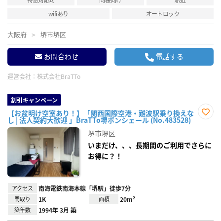
wifiあり
オートロック
大阪府
堺市堺区
お問合わせ
電話する
運営会社：
株式会社BraTTo
割引キャンペーン
【お盆明け空室あり！】「関西国際空港・難波駅乗り換えな
し | 法人契約大歓迎 」BraTTo堺ボンシェール (No.483528)
お気
に入
堺市堺区
り登
録
いまだけ、、、長期間のご利用でさらに
お得に？！
アクセス
南海電鉄南海本線「堺駅」徒歩7分
間取り
1K
面積
20m²
築年数
1994年 3月 築