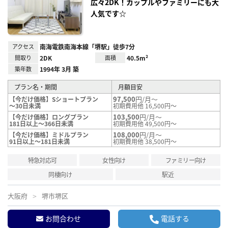
録
広々2DK！カップルやファミリーにも大
人気です☆
アクセス
南海電鉄南海本線「堺駅」徒歩7分
間取り
2DK
面積
40.5m²
築年数
1994年 3月 築
プラン名・期間
月額目安
97,500
円/月～
【今だけ価格】Sショートプラン
～30日未満
初期費用他 16,500円～
103,500
円/月～
【今だけ価格】ロングプラン
181日以上～366日未満
初期費用他 49,500円～
108,000
円/月～
【今だけ価格】ミドルプラン
91日以上～181日未満
初期費用他 38,500円～
特急対応可
女性向け
ファミリー向け
同棲向け
駅近
大阪府
堺市堺区
お問合わせ
電話する