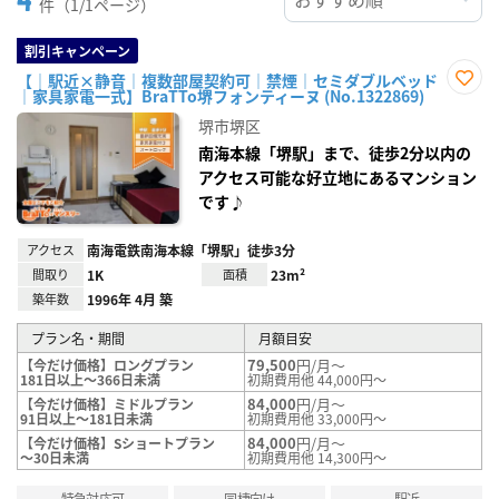
件（1/1ページ）
割引キャンペーン
【｜駅近×静音｜複数部屋契約可｜禁煙｜セミダブルベッド
｜家具家電一式】BraTTo堺フォンティーヌ (No.1322869)
お気
に入
堺市堺区
り登
録
南海本線「堺駅」まで、徒歩2分以内の
アクセス可能な好立地にあるマンション
です♪
アクセス
南海電鉄南海本線「堺駅」徒歩3分
間取り
1K
面積
23m²
築年数
1996年 4月 築
プラン名・期間
月額目安
79,500
円/月～
【今だけ価格】ロングプラン
181日以上～366日未満
初期費用他 44,000円～
84,000
円/月～
【今だけ価格】ミドルプラン
91日以上～181日未満
初期費用他 33,000円～
84,000
円/月～
【今だけ価格】Sショートプラン
～30日未満
初期費用他 14,300円～
特急対応可
同棲向け
駅近