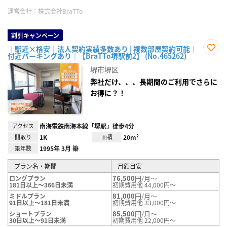
運営会社：
株式会社BraTTo
割引キャンペーン
｜駅近×格安｜法人契約実績多数あり | 複数部屋契約可能｜
付近パーキングあり｜【BraTTo堺駅前2】 (No.465262)
お気
に入
堺市堺区
り登
録
弊社だけ、、、長期間のご利用でさらに
お得に？！
アクセス
南海電鉄南海本線「堺駅」徒歩4分
間取り
1K
面積
20m²
築年数
1995年 3月 築
プラン名・期間
月額目安
76,500
円/月～
ロングプラン
181日以上～366日未満
初期費用他 44,000円～
81,000
円/月～
ミドルプラン
91日以上～181日未満
初期費用他 33,000円～
85,500
円/月～
ショートプラン
30日以上～91日未満
初期費用他 22,000円～