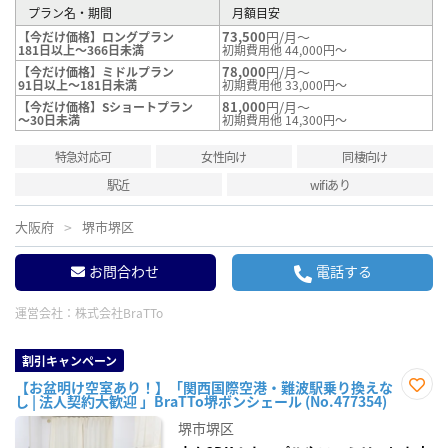
プラン名・期間
月額目安
73,500
円/月～
【今だけ価格】ロングプラン
181日以上～366日未満
初期費用他 44,000円～
78,000
円/月～
【今だけ価格】ミドルプラン
91日以上～181日未満
初期費用他 33,000円～
81,000
円/月～
【今だけ価格】Sショートプラン
～30日未満
初期費用他 14,300円～
特急対応可
女性向け
同棲向け
駅近
wifiあり
大阪府
堺市堺区
お問合わせ
電話する
運営会社：
株式会社BraTTo
割引キャンペーン
【お盆明け空室あり！】「関西国際空港・難波駅乗り換えな
し | 法人契約大歓迎 」BraTTo堺ボンシェール (No.477354)
お気
に入
堺市堺区
り登