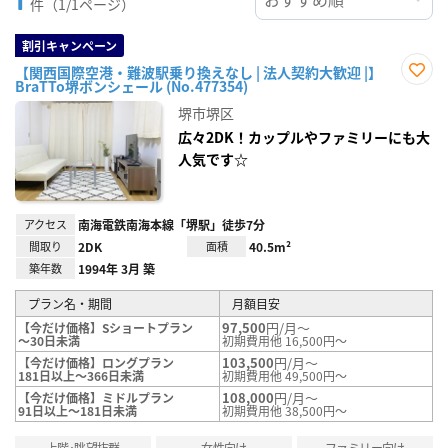
件（1/1ページ）
割引キャンペーン
【関西国際空港・難波駅乗り換えなし | 法人契約大歓迎 |】
BraTTo堺ボンシェール (No.477354)
お気
に入
堺市堺区
り登
録
広々2DK！カップルやファミリーにも大
人気です☆
アクセス
南海電鉄南海本線「堺駅」徒歩7分
間取り
2DK
面積
40.5m²
築年数
1994年 3月 築
プラン名・期間
月額目安
97,500
円/月～
【今だけ価格】Sショートプラン
～30日未満
初期費用他 16,500円～
103,500
円/月～
【今だけ価格】ロングプラン
181日以上～366日未満
初期費用他 49,500円～
108,000
円/月～
【今だけ価格】ミドルプラン
91日以上～181日未満
初期費用他 38,500円～
上階･眺望抜群
女性向け
ファミリー向け