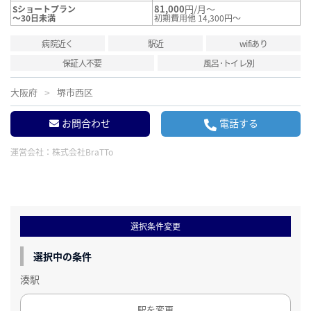
81,000
円/月～
Sショートプラン
～30日未満
初期費用他 14,300円～
病院近く
駅近
wifiあり
保証人不要
風呂･トイレ別
大阪府
堺市西区
お問合わせ
電話する
運営会社：
株式会社BraTTo
選択条件変更
選択中の条件
湊駅
駅を変更