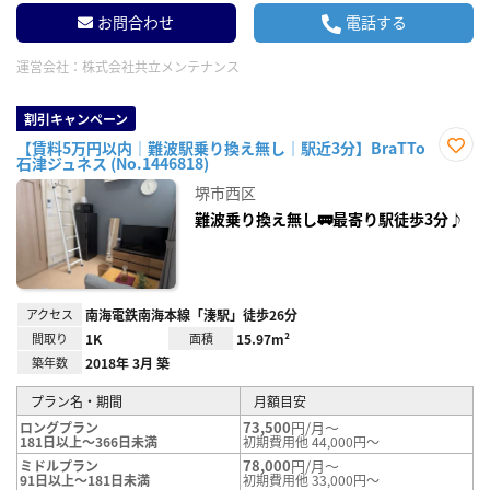
お問合わせ
電話する
運営会社：
株式会社共立メンテナンス
割引キャンペーン
【賃料5万円以内｜難波駅乗り換え無し｜駅近3分】BraTTo
石津ジュネス (No.1446818)
お気
に入
堺市西区
り登
録
難波乗り換え無し🚃最寄り駅徒歩3分♪
アクセス
南海電鉄南海本線「湊駅」徒歩26分
間取り
1K
面積
15.97m²
築年数
2018年 3月 築
プラン名・期間
月額目安
73,500
円/月～
ロングプラン
181日以上～366日未満
初期費用他 44,000円～
78,000
円/月～
ミドルプラン
91日以上～181日未満
初期費用他 33,000円～