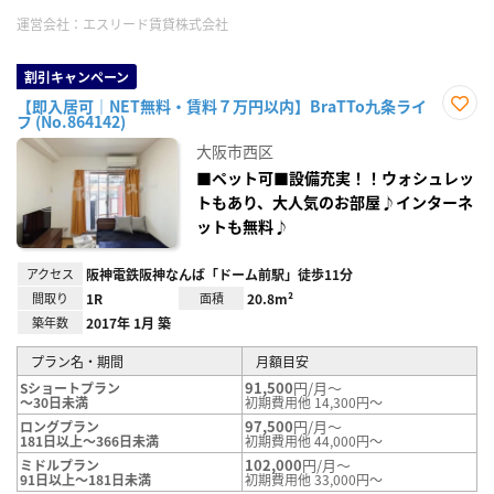
運営会社：
エスリード賃貸株式会社
割引キャンペーン
【即入居可｜NET無料・賃料７万円以内】BraTTo九条ライ
フ (No.864142)
お気
に入
大阪市西区
り登
録
■ペット可■設備充実！！ウォシュレッ
トもあり、大人気のお部屋♪インターネ
ットも無料♪
アクセス
阪神電鉄阪神なんば「ドーム前駅」徒歩11分
間取り
1R
面積
20.8m²
築年数
2017年 1月 築
プラン名・期間
月額目安
91,500
円/月～
Sショートプラン
～30日未満
初期費用他 14,300円～
97,500
円/月～
ロングプラン
181日以上～366日未満
初期費用他 44,000円～
102,000
円/月～
ミドルプラン
91日以上～181日未満
初期費用他 33,000円～