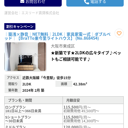
お問合わせ
電話する
運営会社：
エスリード賃貸株式会社
割引キャンペーン
｜築浅×静音｜NET無料｜2LDK｜家具家電一式｜ダブルベ
ッド｜【BraTTo東今里ライトハウス】 (No.868454)
お気
に入
大阪市東成区
り登
録
★新築です★2LDKの広々タイプ♪ペッ
トもご相談可能です♪
アクセス
近鉄大阪線「今里駅」徒歩15分
間取り
2LDK
面積
42.38m²
築年数
2024年 2月 築
プラン名・期間
月額目安
115,500
円/月～
ロングプラン
181日以上～366日未満
初期費用他 49,500円～
115,500
円/月～
Sショートプラン
～30日未満
初期費用他 14,300円～
120,000
円/月～
ミドルプラン