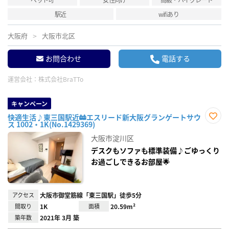
駅近
wifiあり
大阪府
大阪市北区
お問合わせ
電話する
運営会社：
株式会社BraTTo
キャンペーン
快適生活♪東三国駅近🚋エスリード新大阪グランゲートサウ
ス 1002・1K(No.1429369)
お気
に入
大阪市淀川区
り登
録
デスクもソファも標準装備♪ごゆっくり
お過ごしできるお部屋🌟
アクセス
大阪市御堂筋線「東三国駅」徒歩5分
間取り
1K
面積
20.59m²
築年数
2021年 3月 築