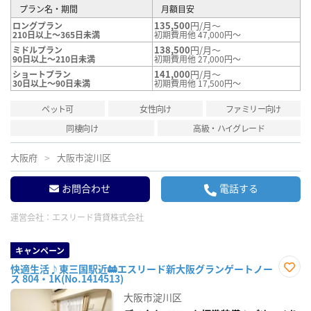
プラン名・期間
月額目安
135,500
円/月～
ロングプラン
210日以上～365日未満
初期費用他 47,000円～
138,500
円/月～
ミドルプラン
90日以上～210日未満
初期費用他 27,000円～
141,000
円/月～
ショートプラン
30日以上～90日未満
初期費用他 17,500円～
ペット可
女性向け
ファミリー向け
同棲向け
高級・ハイグレード
大阪府
大阪市淀川区
お問合わせ
電話する
運営会社：
エスリード賃貸株式会社
キャンペーン
快適生活♪東三国駅近🚋エスリード新大阪グランゲートノー
ス 804・1K(No.1414513)
お気
に入
大阪市淀川区
り登