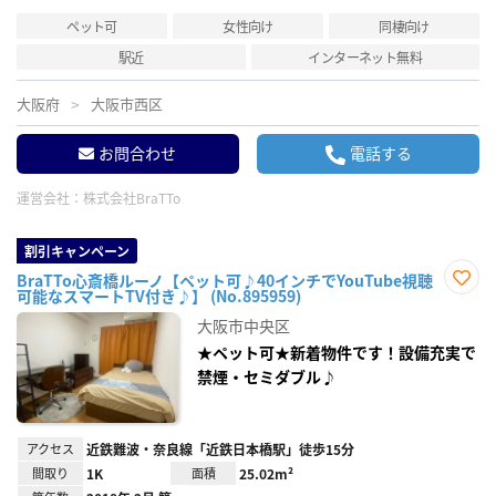
ペット可
女性向け
同棲向け
駅近
インターネット無料
大阪府
大阪市西区
お問合わせ
電話する
運営会社：
株式会社BraTTo
割引キャンペーン
BraTTo心斎橋ルーノ【ペット可♪40インチでYouTube視聴
可能なスマートTV付き♪】 (No.895959)
お気
に入
大阪市中央区
り登
録
★ペット可★新着物件です！設備充実で
禁煙・セミダブル♪
アクセス
近鉄難波・奈良線「近鉄日本橋駅」徒歩15分
間取り
1K
面積
25.02m²