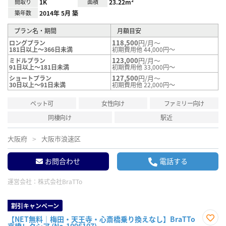
間取り
1K
面積
23.22m²
築年数
2014年 5月 築
プラン名・期間
月額目安
118,500
円/月～
ロングプラン
181日以上～366日未満
初期費用他 44,000円～
123,000
円/月～
ミドルプラン
91日以上～181日未満
初期費用他 33,000円～
127,500
円/月～
ショートプラン
30日以上～91日未満
初期費用他 22,000円～
ペット可
女性向け
ファミリー向け
同棲向け
駅近
大阪府
大阪市浪速区
お問合わせ
電話する
運営会社：
株式会社BraTTo
割引キャンペーン
【NET無料｜梅田・天王寺・心斎橋乗り換えなし】BraTTo
京橋レクシア (No.1096107)