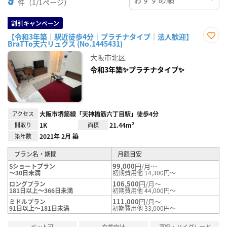
件（1/1ページ）
割引キャンペーン
【令和3年築｜駅近徒歩4分｜プラチナタイプ｜法人歓迎】
BraTTo天六リュクス (No.1445431)
お気
に入
大阪市北区
り登
録
令和3年築✨プラチナタイプ✨
アクセス
大阪市堺筋線「天神橋筋六丁目駅」徒歩4分
間取り
1K
面積
21.44m²
築年数
2021年 2月 築
プラン名・期間
月額目安
99,000
円/月～
Sショートプラン
～30日未満
初期費用他 14,300円～
106,500
円/月～
ロングプラン
181日以上～366日未満
初期費用他 44,000円～
111,000
円/月～
ミドルプラン
91日以上～181日未満
初期費用他 33,000円～
ペット可
女性向け
高級・ハイグレード