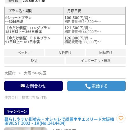
築年数
2018年 2月 築
プラン名・期間
月額目安
100,500
円/月～
Sショートプラン
～30日未満
初期費用他 14,300円～
121,500
円/月～
【今だけ価格】ロングプラン
181日以上～366日未満
初期費用他 44,000円～
126,000
円/月～
【今だけ価格】ミドルプラン
91日以上～181日未満
初期費用他 33,000円～
ペット可
女性向け
同棲向け
駅近
インターネット無料
大阪府
大阪市中央区
お問合わせ
電話する
運営会社：
株式会社BraTTo
キャンペーン
暮らしやすい街並み・オシャレで綺麗🌳🌳エスリード大阪梅
田WEST 1002・1K(No.1414434)
お気
に入