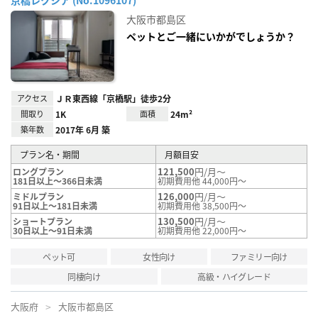
お気
に入
大阪市都島区
り登
録
ペットとご一緒にいかがでしょうか？
アクセス
ＪＲ東西線「京橋駅」徒歩2分
間取り
1K
面積
24m²
築年数
2017年 6月 築
プラン名・期間
月額目安
121,500
円/月～
ロングプラン
181日以上～366日未満
初期費用他 44,000円～
126,000
円/月～
ミドルプラン
91日以上～181日未満
初期費用他 38,500円～
130,500
円/月～
ショートプラン
30日以上～91日未満
初期費用他 22,000円～
ペット可
女性向け
ファミリー向け
同棲向け
高級・ハイグレード
大阪府
大阪市都島区