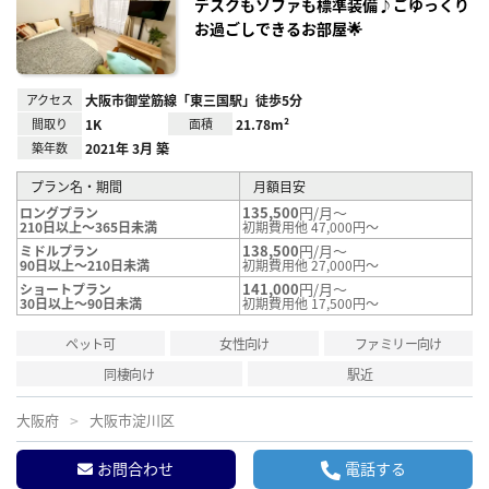
録
デスクもソファも標準装備♪ごゆっくり
お過ごしできるお部屋🌟
アクセス
大阪市御堂筋線「東三国駅」徒歩5分
間取り
1K
面積
21.78m²
築年数
2021年 3月 築
プラン名・期間
月額目安
135,500
円/月～
ロングプラン
210日以上～365日未満
初期費用他 47,000円～
138,500
円/月～
ミドルプラン
90日以上～210日未満
初期費用他 27,000円～
141,000
円/月～
ショートプラン
30日以上～90日未満
初期費用他 17,500円～
ペット可
女性向け
ファミリー向け
同棲向け
駅近
大阪府
大阪市淀川区
お問合わせ
電話する