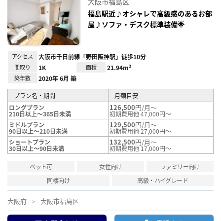
大阪市福島区
り登
録
福島駅近♪オシャレで高級感のあるお部
屋♪ソファ・デスク標準装備🌟
アクセス
大阪市千日前線「野田阪神駅」徒歩10分
間取り
1K
面積
21.94m²
築年数
2020年 6月 築
プラン名・期間
月額目安
126,500
円/月～
ロングプラン
210日以上～365日未満
初期費用他 47,000円～
129,500
円/月～
ミドルプラン
90日以上～210日未満
初期費用他 27,000円～
132,500
円/月～
ショートプラン
30日以上～90日未満
初期費用他 17,000円～
ペット可
女性向け
ファミリー向け
同棲向け
高級・ハイグレード
大阪府
大阪市福島区