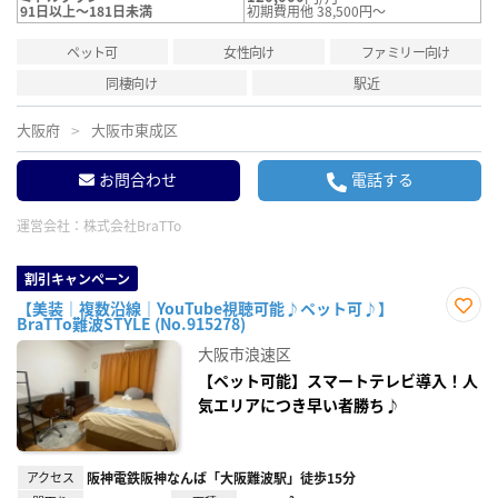
91日以上～181日未満
初期費用他 38,500円～
ペット可
女性向け
ファミリー向け
同棲向け
駅近
大阪府
大阪市東成区
お問合わせ
電話する
運営会社：
株式会社BraTTo
割引キャンペーン
【美装｜複数沿線｜YouTube視聴可能♪ペット可♪】
BraTTo難波STYLE (No.915278)
お気
に入
大阪市浪速区
り登
録
【ペット可能】スマートテレビ導入！人
気エリアにつき早い者勝ち♪
アクセス
阪神電鉄阪神なんば「大阪難波駅」徒歩15分