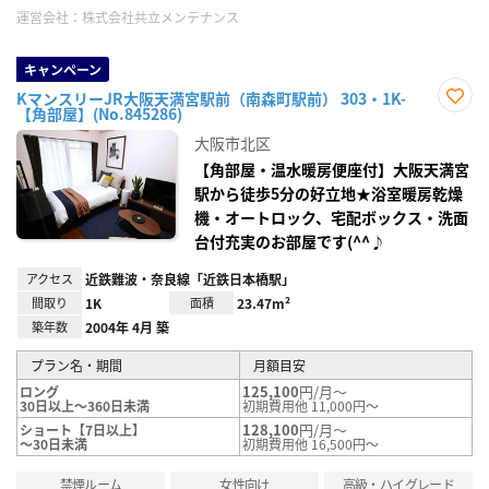
運営会社：
株式会社共立メンテナンス
キャンペーン
KマンスリーJR大阪天満宮駅前（南森町駅前） 303・1K-
【角部屋】(No.845286)
お気
に入
大阪市北区
り登
録
【角部屋・温水暖房便座付】大阪天満宮
駅から徒歩5分の好立地★浴室暖房乾燥
機・オートロック、宅配ボックス・洗面
台付充実のお部屋です(^^♪
アクセス
近鉄難波・奈良線「近鉄日本橋駅」
間取り
1K
面積
23.47m²
築年数
2004年 4月 築
プラン名・期間
月額目安
125,100
円/月～
ロング
30日以上～360日未満
初期費用他 11,000円～
128,100
円/月～
ショート【7日以上】
～30日未満
初期費用他 16,500円～
禁煙ルーム
女性向け
高級・ハイグレード