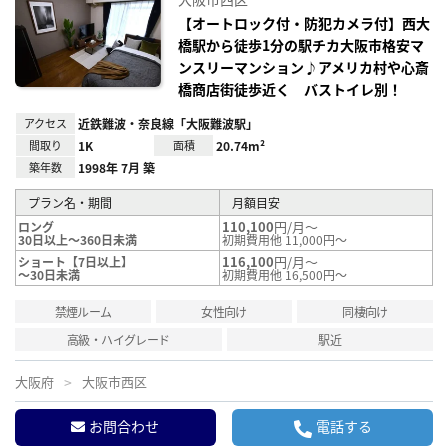
り登
録
【オートロック付・防犯カメラ付】西大
橋駅から徒歩1分の駅チカ大阪市格安マ
ンスリーマンション♪アメリカ村や心斎
橋商店街徒歩近く バストイレ別！
アクセス
近鉄難波・奈良線「大阪難波駅」
間取り
1K
面積
20.74m²
築年数
1998年 7月 築
プラン名・期間
月額目安
110,100
円/月～
ロング
30日以上～360日未満
初期費用他 11,000円～
116,100
円/月～
ショート【7日以上】
～30日未満
初期費用他 16,500円～
禁煙ルーム
女性向け
同棲向け
高級・ハイグレード
駅近
大阪府
大阪市西区
お問合わせ
電話する