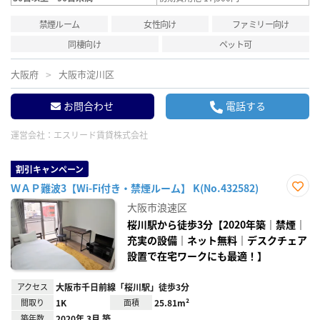
禁煙ルーム
女性向け
ファミリー向け
同棲向け
ペット可
大阪府
大阪市淀川区
お問合わせ
電話する
運営会社：
エスリード賃貸株式会社
割引キャンペーン
ＷＡＰ難波3【Wi-Fi付き・禁煙ルーム】 K(No.432582)
お気
大阪市浪速区
に入
り登
桜川駅から徒歩3分【2020年築｜禁煙｜
録
充実の設備｜ネット無料｜デスクチェア
設置で在宅ワークにも最適！】
アクセス
大阪市千日前線「桜川駅」徒歩3分
間取り
1K
面積
25.81m²
築年数
2020年 3月 築