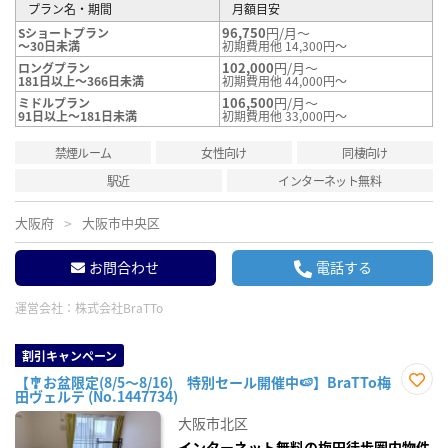
プラン名・期間
月額目安
96,750
円/月～
Sショートプラン
～30日未満
初期費用他 14,300円～
102,000
円/月～
ロングプラン
181日以上～366日未満
初期費用他 44,000円～
106,500
円/月～
ミドルプラン
91日以上～181日未満
初期費用他 33,000円～
禁煙ルーム
女性向け
同棲向け
駅近
インターネット無料
大阪府
大阪市中央区
お問合わせ
電話する
運営会社：
株式会社BraTTo
割引キャンペーン
【🎐お盆限定(8/5～8/16) 特別セール開催中🍉】BraTTo梅
田ヴェルテ (No.1447734)
お気
に入
大阪市北区
り登
録
インターネット無料の梅田徒歩圏内物件