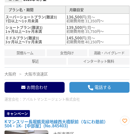
プラン名・期間
月額目安
136,500
円/月～
スーパーショートプラン(難波3)
7日以上～1ヶ月未満
初期費用他 31,350円～
139,500
円/月～
ショートプラン(難波3)
1ヶ月以上～3ヶ月未満
初期費用他 35,750円～
145,500
円/月～
ミドルプラン(難波3)
3ヶ月以上～7ヶ月未満
初期費用他 40,150円～
禁煙ルーム
女性向け
高級・ハイグレード
駅近
インターネット無料
大阪府
大阪市浪速区
お問合わせ
電話する
運営会社：
アパルトマンエージェント株式会社
キャンペーン
Kマンスリー長堀鶴見緑地線西大橋駅前（なにわ筋前）
504・1K-【中部屋】(No.845403)
お気
に入
大阪市西区