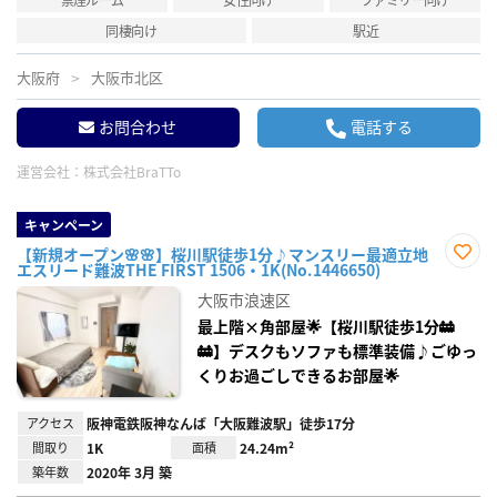
同棲向け
駅近
大阪府
大阪市北区
お問合わせ
電話する
運営会社：
株式会社BraTTo
キャンペーン
【新規オープン🌸🌸】桜川駅徒歩1分♪マンスリー最適立地
エスリード難波THE FIRST 1506・1K(No.1446650)
お気
に入
大阪市浪速区
り登
録
最上階×角部屋🌟【桜川駅徒歩1分🚋
🚋】デスクもソファも標準装備♪ごゆっ
くりお過ごしできるお部屋🌟
アクセス
阪神電鉄阪神なんば「大阪難波駅」徒歩17分
間取り
1K
面積
24.24m²
築年数
2020年 3月 築