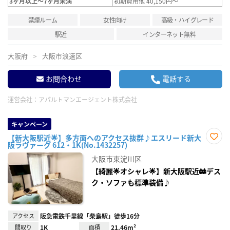
3ヶ月以上～7ヶ月未満
初期費用他 40,150円～
禁煙ルーム
女性向け
高級・ハイグレード
駅近
インターネット無料
大阪府
大阪市浪速区
お問合わせ
電話する
運営会社：
アパルトマンエージェント株式会社
キャンペーン
【新大阪駅近🌟】多方面へのアクセス抜群♪エスリード新大
阪ラヴァーグ 612・1K(No.1432257)
お気
に入
大阪市東淀川区
り登
録
【綺麗🌟オシャレ🌟】新大阪駅近🚋デス
ク・ソファも標準装備♪
アクセス
阪急電鉄千里線「柴島駅」徒歩16分
間取り
1K
面積
21.46m²