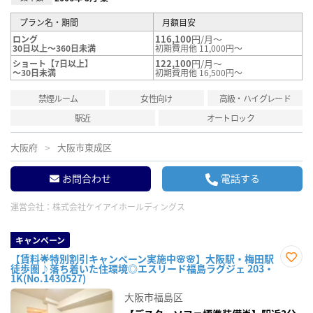
プラン名・期間
月額目安
116,100
円/月～
ロング
30日以上～360日未満
初期費用他 11,000円～
122,100
円/月～
ショート【7日以上】
～30日未満
初期費用他 16,500円～
禁煙ルーム
女性向け
高級・ハイグレード
駅近
オートロック
大阪府
大阪市東成区
お問合わせ
電話する
運営会社：
株式会社ケイアイホールディングス
キャンペーン
【賃料🌟特別割引キャンペーン実施中🌸🌸】大阪駅・梅田駅
徒歩圏♪落ち着いた住環境◎エスリード福島ラグジェ 203・
お気
1K(No.1430527)
に入
り登
大阪市福島区
録