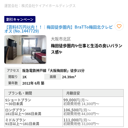
運営会社：
株式会社ケイアイホールディングス
割引キャンペーン
【賃料8万円以内！！｜梅田徒歩圏内】BraTTo梅田北クレビ
オス (No.1447729)
お気
に入
大阪市北区
り登
録
梅田徒歩圏内✨仕事と生活の良いバラン
ス感✨
アクセス
阪急電鉄神戸線「大阪梅田駅」徒歩15分
間取り
1K
面積
24.39m²
築年数
2012年 6月 築
プラン名・期間
月額目安
99,000
円/月～
Sショートプラン
～30日未満
初期費用他 14,300円～
106,500
円/月～
ロングプラン
181日以上～366日未満
初期費用他 44,000円～
111,000
円/月～
ミドルプラン
91日以上～181日未満
初期費用他 33,000円～