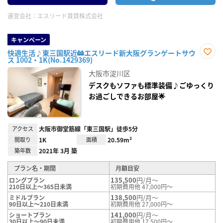
運営会社：
エスリード賃貸株式会社
キャンペーン
快適生活♪東三国駅近🚋エスリード新大阪グランゲートサウ
ス 1002・1K(No.1429369)
お気
に入
大阪市淀川区
り登
録
デスクもソファも標準装備♪ごゆっくり
お過ごしできるお部屋🌟
アクセス
大阪市御堂筋線「東三国駅」徒歩5分
間取り
1K
面積
20.59m²
築年数
2021年 3月 築
プラン名・期間
月額目安
135,500
円/月～
ロングプラン
210日以上～365日未満
初期費用他 47,000円～
138,500
円/月～
ミドルプラン
90日以上～210日未満
初期費用他 27,000円～
141,000
円/月～
ショートプラン
30日以上～90日未満
初期費用他 17,500円～