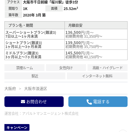
アクセス
大阪市千日前線「桜川駅」徒歩3分
間取り
1K
面積
25.52m²
築年数
2020年 3月 築
プラン名・期間
月額目安
136,500
円/月～
スーパーショートプラン(難波3)
7日以上～1ヶ月未満
初期費用他 31,350円～
139,500
円/月～
ショートプラン(難波3)
1ヶ月以上～3ヶ月未満
初期費用他 35,750円～
145,500
円/月～
ミドルプラン(難波3)
3ヶ月以上～7ヶ月未満
初期費用他 40,150円～
禁煙ルーム
女性向け
高級・ハイグレード
駅近
インターネット無料
大阪府
大阪市浪速区
お問合わせ
電話する
運営会社：
アパルトマンエージェント株式会社
キャンペーン