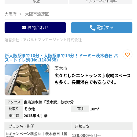
駅近
インターネット無料
大阪府
大阪市浪速区
お問合わせ
電話する
運営会社：
アパルトマンエージェント株式会社
新大阪駅まで10分・大阪駅まで14分！ドーミー茨木春日 バ
ス・トイレ別(No.1149468)
お気
に入
茨木市
り登
録
広々としたエントランス♪収納スペース
も多く、長期滞在でも安心です。
アクセス
東海道本線「茨木駅」徒歩7分
間取り
その他
面積
18m²
築年数
2015年 4月 築
プラン名・期間
月額目安
✨キャンペーン料金✨ ｜茨木春日【食
138,000
円/月～