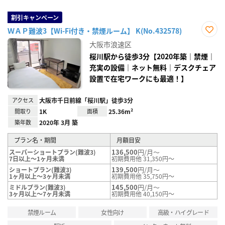
割引キャンペーン
ＷＡＰ難波3【Wi-Fi付き・禁煙ルーム】 K(No.432578)
お気
大阪市浪速区
に入
り登
桜川駅から徒歩3分【2020年築｜禁煙｜
録
充実の設備｜ネット無料｜デスクチェア
設置で在宅ワークにも最適！】
アクセス
大阪市千日前線「桜川駅」徒歩3分
間取り
1K
面積
25.36m²
築年数
2020年 3月 築
プラン名・期間
月額目安
136,500
円/月～
スーパーショートプラン(難波3)
7日以上～1ヶ月未満
初期費用他 31,350円～
139,500
円/月～
ショートプラン(難波3)
1ヶ月以上～3ヶ月未満
初期費用他 35,750円～
145,500
円/月～
ミドルプラン(難波3)
3ヶ月以上～7ヶ月未満
初期費用他 40,150円～
禁煙ルーム
女性向け
高級・ハイグレード