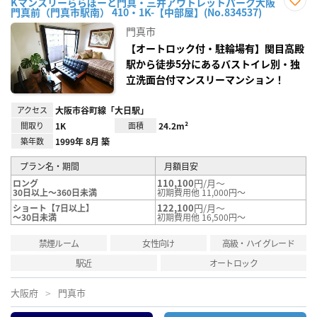
Kマンスリーららぽーと門真・三井アウトレットパーク大阪
門真前（門真市駅南） 410・1K-【中部屋】(No.834537)
お気
に入
門真市
り登
録
【オートロック付・駐輪場有】関目高殿
駅から徒歩5分にあるバストイレ別・独
立洗面台付マンスリーマンション！
アクセス
大阪市谷町線「大日駅」
間取り
1K
面積
24.2m²
築年数
1999年 8月 築
プラン名・期間
月額目安
110,100
円/月～
ロング
30日以上～360日未満
初期費用他 11,000円～
122,100
円/月～
ショート【7日以上】
～30日未満
初期費用他 16,500円～
禁煙ルーム
女性向け
高級・ハイグレード
駅近
オートロック
大阪府
門真市