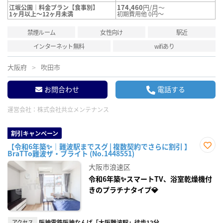
174,460
円/月～
江坂公園｜料金プラン【食事別】
1ヶ月以上～12ヶ月未満
初期費用他 0円～
禁煙ルーム
女性向け
駅近
インターネット無料
wifiあり
大阪府
吹田市
お問合わせ
電話する
運営会社：
株式会社共立メンテナンス
割引キャンペーン
【令和6年築✨｜難波駅までスグ | 複数契約でさらに割引 】
BraTTo難波ザ・ブライト (No.1448551)
お気
に入
大阪市浪速区
り登
録
令和6年築✨スマートTV、浴室乾燥機付
きのプラチナタイプ💎
アクセス
阪神電鉄阪神なんば「大阪難波駅」徒歩12分