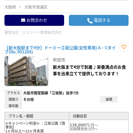
大阪府
大阪市浪速区
お問合わせ
電話する
運営会社：
エスリード賃貸株式会社
【新大阪駅まで4分】ドーミー江坂公園(女性専用) A・Cタイ
プ(No.901266)
お気
に入
吹田市
り登
録
新大阪まで4分で到着♪栄養満点のお食
事を出来立てで提供しております！
アクセス
大阪市御堂筋線「江坂駅」徒歩7分
間取り
その他
面積
築年数
プラン名・期間
月額目安
✨キャンペーン料金✨ ｜江坂公園【食
138,000
円/月～
事別】
初期費用他 0円～
1ヶ月以上～12ヶ月未満