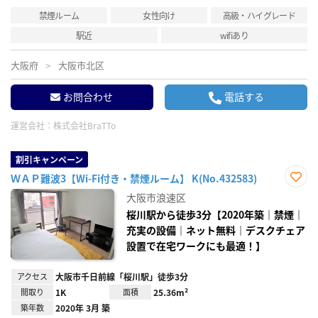
禁煙ルーム
女性向け
高級・ハイグレード
駅近
wifiあり
大阪府
大阪市北区
お問合わせ
電話する
運営会社：
株式会社BraTTo
割引キャンペーン
ＷＡＰ難波3【Wi-Fi付き・禁煙ルーム】 K(No.432583)
お気
大阪市浪速区
に入
り登
桜川駅から徒歩3分【2020年築｜禁煙｜
録
充実の設備｜ネット無料｜デスクチェア
設置で在宅ワークにも最適！】
アクセス
大阪市千日前線「桜川駅」徒歩3分
間取り
1K
面積
25.36m²
築年数
2020年 3月 築