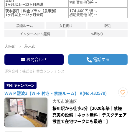
事別】
初期費用他 0円～
1ヶ月以上～12ヶ月未満
174,460
円/月～
茨木春日｜料金プラン【食事別】
1ヶ月以上～12ヶ月未満
初期費用他 0円～
禁煙ルーム
女性向け
駅近
インターネット無料
wifiあり
大阪府
茨木市
お問合わせ
電話する
運営会社：
株式会社共立メンテナンス
割引キャンペーン
ＷＡＰ難波3【Wi-Fi付き・禁煙ルーム】 K(No.432579)
お気
大阪市浪速区
に入
り登
桜川駅から徒歩3分【2020年築｜禁煙｜
録
充実の設備｜ネット無料｜デスクチェア
設置で在宅ワークにも最適！】