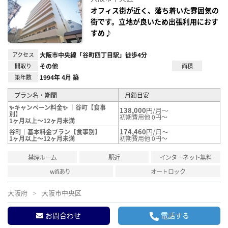
り登
録
オフィス街が近く、落ち着いた雰囲気の
街です。立地が良いため出張利用におす
すめ♪
アクセス
大阪市中央線「谷町四丁目駅」徒歩4分
間取り
その他
面積
築年数
1994年 4月 築
プラン名・期間
月額目安
✨キャンペーン料金✨ ｜谷町【食事
138,000
円/月～
別】
初期費用他 0円～
1ヶ月以上～12ヶ月未満
174,460
円/月～
谷町｜基本料金プラン【食事別】
1ヶ月以上～12ヶ月未満
初期費用他 0円～
禁煙ルーム
駅近
インターネット無料
wifiあり
オートロック
大阪府
大阪市中央区
お問合わせ
電話する