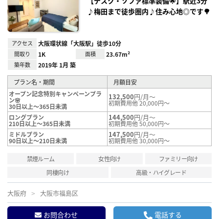
【デスク・ソファ標準装備🌟】駅近3分
♪梅田まで徒歩圏内♪住み心地◎です🌳
アクセス
大阪環状線「大阪駅」徒歩10分
間取り
1K
面積
23.67m²
築年数
2019年 1月 築
プラン名・期間
月額目安
オープン記念特別キャンペーンプラ
132,500
円/月～
ン🌸
初期費用他 20,000円～
30日以上～365日未満
144,500
円/月～
ロングプラン
210日以上～365日未満
初期費用他 50,000円～
147,500
円/月～
ミドルプラン
90日以上～210日未満
初期費用他 30,000円～
禁煙ルーム
女性向け
ファミリー向け
同棲向け
高級・ハイグレード
大阪府
大阪市福島区
お問合わせ
電話する