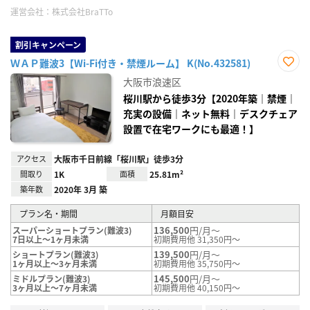
運営会社：
株式会社BraTTo
割引キャンペーン
ＷＡＰ難波3【Wi-Fi付き・禁煙ルーム】 K(No.432581)
お気
大阪市浪速区
に入
り登
桜川駅から徒歩3分【2020年築｜禁煙｜
録
充実の設備｜ネット無料｜デスクチェア
設置で在宅ワークにも最適！】
アクセス
大阪市千日前線「桜川駅」徒歩3分
間取り
1K
面積
25.81m²
築年数
2020年 3月 築
プラン名・期間
月額目安
136,500
円/月～
スーパーショートプラン(難波3)
7日以上～1ヶ月未満
初期費用他 31,350円～
139,500
円/月～
ショートプラン(難波3)
1ヶ月以上～3ヶ月未満
初期費用他 35,750円～
145,500
円/月～
ミドルプラン(難波3)
3ヶ月以上～7ヶ月未満
初期費用他 40,150円～