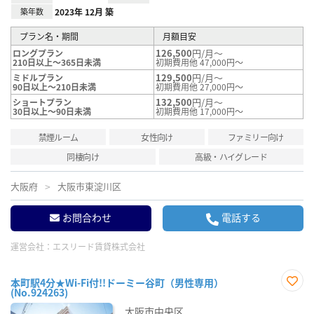
築年数
2023年 12月 築
プラン名・期間
月額目安
126,500
円/月～
ロングプラン
210日以上～365日未満
初期費用他 47,000円～
129,500
円/月～
ミドルプラン
90日以上～210日未満
初期費用他 27,000円～
132,500
円/月～
ショートプラン
30日以上～90日未満
初期費用他 17,000円～
禁煙ルーム
女性向け
ファミリー向け
同棲向け
高級・ハイグレード
大阪府
大阪市東淀川区
お問合わせ
電話する
運営会社：
エスリード賃貸株式会社
本町駅4分★Wi-Fi付!!ドーミー谷町（男性専用）
(No.924263)
お気
に入
大阪市中央区