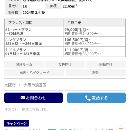
間取り
1K
面積
22.65m²
築年数
2024年 3月 築
プラン名・期間
月額目安
99,000
円/月～
Sショートプラン
～30日未満
初期費用他 14,300円～
106,500
円/月～
ロングプラン
181日以上～366日未満
初期費用他 44,000円～
111,000
円/月～
ミドルプラン
91日以上～181日未満
初期費用他 33,000円～
禁煙ルーム
女性向け
同棲向け
高級・ハイグレード
駅近
大阪府
大阪市浪速区
お問合わせ
電話する
運営会社：
株式会社BraTTo
キャンペーン