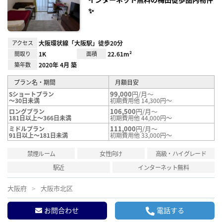
✨
アクセス
大阪環状線「大阪駅」徒歩20分
間取り
1K
面積
22.61m²
築年数
2020年 4月 築
プラン名・期間
月額目安
99,000
円/月～
Sショートプラン
～30日未満
初期費用他 14,300円～
106,500
円/月～
ロングプラン
181日以上～366日未満
初期費用他 44,000円～
111,000
円/月～
ミドルプラン
91日以上～181日未満
初期費用他 33,000円～
禁煙ルーム
女性向け
高級・ハイグレード
駅近
インターネット無料
大阪府
大阪市北区
お問合わせ
電話する