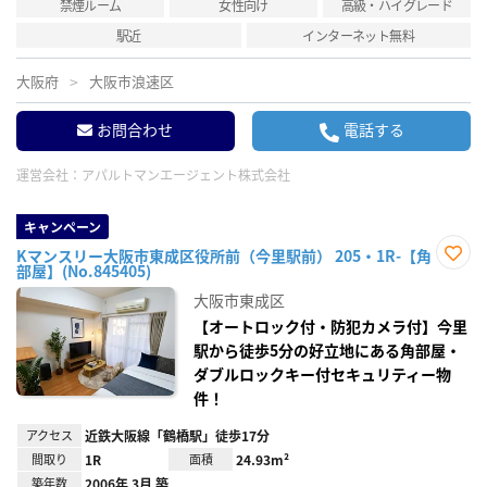
禁煙ルーム
女性向け
高級・ハイグレード
駅近
インターネット無料
大阪府
大阪市浪速区
お問合わせ
電話する
運営会社：
アパルトマンエージェント株式会社
キャンペーン
Kマンスリー大阪市東成区役所前（今里駅前） 205・1R-【角
部屋】(No.845405)
お気
に入
大阪市東成区
り登
録
【オートロック付・防犯カメラ付】今里
駅から徒歩5分の好立地にある角部屋・
ダブルロックキー付セキュリティー物
件！
アクセス
近鉄大阪線「鶴橋駅」徒歩17分
間取り
1R
面積
24.93m²
築年数
2006年 3月 築