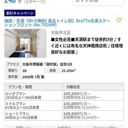
件（1/9ページ）
割引キャンペーン
梅田・天満【Wi-Fi無料| 風呂トイレ別】BraTTo天満ステー
ションフロント (No.781644)
お気
に入
大阪市北区
り登
録
■女性必見■天満駅まで徒歩約3分♪す
ぐ近くには有名な天神橋商店街♪住環境
良好なお部屋♪
アクセス
大阪市堺筋線「扇町駅」徒歩3分
間取り
1K
面積
21.05m²
築年数
2008年 7月 築
プラン名・期間
月額目安
100,500
円/月～
ロングプラン
181日以上～366日未満
初期費用他 44,000円～
105,000
円/月～
ミドルプラン
91日以上～181日未満
初期費用他 33,000円～
109,500
円/月～
ショートプラン
30日以上～91日未満
初期費用他 22,000円～
禁煙ルーム
女性向け
ファミリー向け