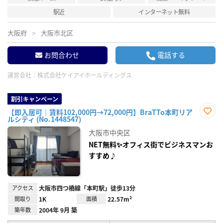
駅近
インターネット無料
大阪府
大阪市北区
お問合わせ
電話する
運営会社：
株式会社ケイアイホールディングス
割引キャンペーン
【即入居可｜賃料102,000円→72,000円】BraTTo本町リア
ルシティ (No.1448547)
お気
に入
大阪市中央区
り登
録
NET無料✨オフィス街でビジネスマンお
すすめ♪
アクセス
大阪市四つ橋線「本町駅」徒歩13分
間取り
1K
面積
22.57m²
築年数
2004年 9月 築