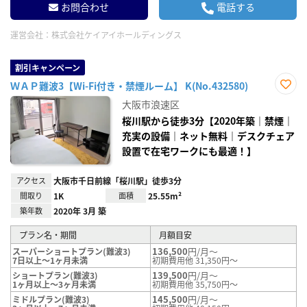
お問合わせ
電話する
運営会社：
株式会社ケイアイホールディングス
割引キャンペーン
ＷＡＰ難波3【Wi-Fi付き・禁煙ルーム】 K(No.432580)
お気
大阪市浪速区
に入
り登
桜川駅から徒歩3分【2020年築｜禁煙｜
録
充実の設備｜ネット無料｜デスクチェア
設置で在宅ワークにも最適！】
アクセス
大阪市千日前線「桜川駅」徒歩3分
間取り
1K
面積
25.55m²
築年数
2020年 3月 築
プラン名・期間
月額目安
136,500
円/月～
スーパーショートプラン(難波3)
7日以上～1ヶ月未満
初期費用他 31,350円～
139,500
円/月～
ショートプラン(難波3)
1ヶ月以上～3ヶ月未満
初期費用他 35,750円～
145,500
円/月～
ミドルプラン(難波3)