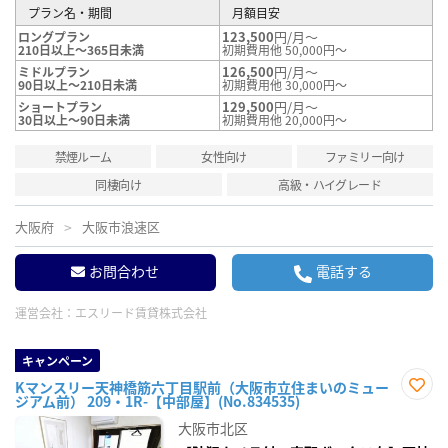
プラン名・期間
月額目安
123,500
円/月～
ロングプラン
210日以上～365日未満
初期費用他 50,000円～
126,500
円/月～
ミドルプラン
90日以上～210日未満
初期費用他 30,000円～
129,500
円/月～
ショートプラン
30日以上～90日未満
初期費用他 20,000円～
禁煙ルーム
女性向け
ファミリー向け
同棲向け
高級・ハイグレード
大阪府
大阪市浪速区
お問合わせ
電話する
運営会社：
エスリード賃貸株式会社
キャンペーン
Kマンスリー天神橋筋六丁目駅前（大阪市立住まいのミュー
ジアム前） 209・1R-【中部屋】(No.834535)
お気
に入
大阪市北区
り登