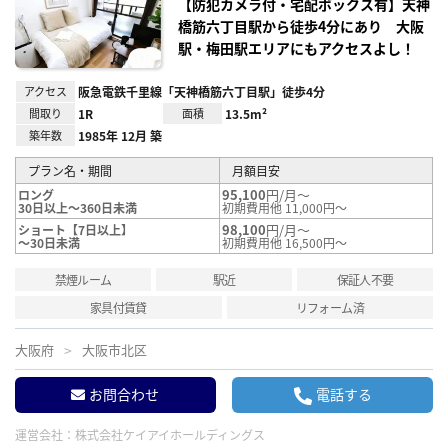
録
【防犯カメラ付・宅配ボックス有】天神
橋筋六丁目駅から徒歩4分にあり 大阪
駅・梅田駅エリアにもアクセスよし！
アクセス
阪急電鉄千里線「天神橋筋六丁目駅」徒歩4分
間取り
1R
面積
13.5m²
築年数
1985年 12月 築
プラン名・期間
月額目安
95,100
円/月～
ロング
30日以上～360日未満
初期費用他 11,000円～
98,100
円/月～
ショート【7日以上】
～30日未満
初期費用他 16,500円～
禁煙ルーム
駅近
保証人不要
家具付賃貸
リフォーム済
大阪府
大阪市北区
お問合わせ
電話する
運営会社：
株式会社ケイアイホールディングス