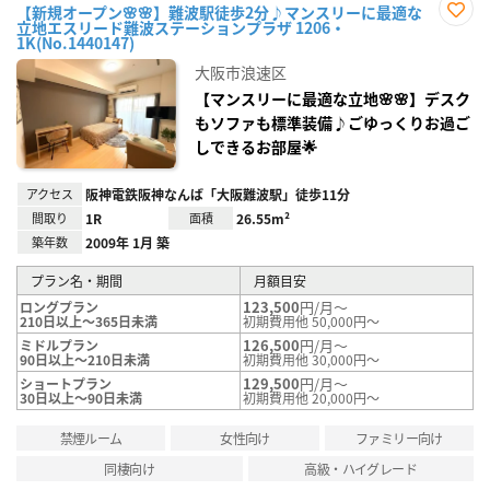
【新規オープン🌸🌸】難波駅徒歩2分♪マンスリーに最適な
立地エスリード難波ステーションプラザ 1206・
お気
1K(No.1440147)
に入
り登
大阪市浪速区
録
【マンスリーに最適な立地🌸🌸】デスク
もソファも標準装備♪ごゆっくりお過ご
しできるお部屋🌟
アクセス
阪神電鉄阪神なんば「大阪難波駅」徒歩11分
間取り
1R
面積
26.55m²
築年数
2009年 1月 築
プラン名・期間
月額目安
123,500
円/月～
ロングプラン
210日以上～365日未満
初期費用他 50,000円～
126,500
円/月～
ミドルプラン
90日以上～210日未満
初期費用他 30,000円～
129,500
円/月～
ショートプラン
30日以上～90日未満
初期費用他 20,000円～
禁煙ルーム
女性向け
ファミリー向け
同棲向け
高級・ハイグレード